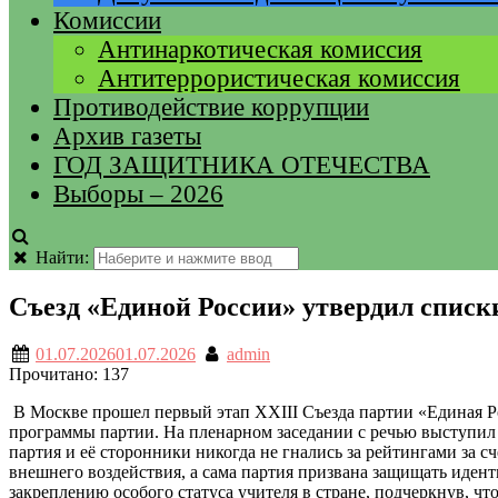
Комиссии
Антинаркотическая комиссия
Антитеррористическая комиссия
Противодействие коррупции
Архив газеты
ГОД ЗАЩИТНИКА ОТЕЧЕСТВА
Выборы – 2026
Найти:
Съезд «Единой России» утвердил списк
01.07.2026
01.07.2026
admin
Прочитано:
137
В Москве прошел первый этап XXIII Съезда партии «Единая Р
программы партии. На пленарном заседании с речью выступил 
партия и её сторонники никогда не гнались за рейтингами за с
внешнего воздействия, а сама партия призвана защищать иден
закреплению особого статуса учителя в стране, подчеркнув, чт