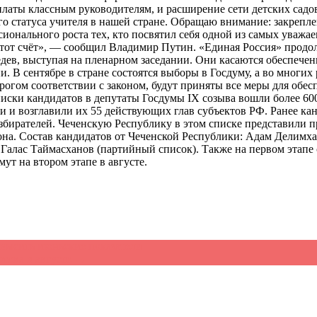
платы классным руководителям, и расширение сети детских садо
о статуса учителя в нашей стране. Обращаю внимание: закрепле
сионального роста тех, кто посвятил себя одной из самых уваж
этот счёт», — сообщил Владимир Путин. «Единая Россия» продо
ев, выступая на пленарном заседании. Они касаются обеспечени
. В сентябре в стране состоятся выборы в Госдуму, а во многи
рогом соответствии с законом, будут приняты все меры для обес
иски кандидатов в депутаты Госдумы IX созыва вошли более 60
ли и возглавили их 55 действующих глав субъектов РФ. Ранее к
избирателей. Чеченскую Республику в этом списке представили
на. Состав кандидатов от Чеченской Республики: Адам Делимха
Галас Таймасханов (партийный список). Также на первом этапе
т на втором этапе в августе.
высить июньские показатели
отова в августе
→