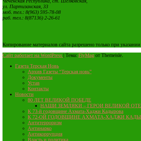
Чеченская Республика, ст. Шелковская,
ул. Партизанская, 33
моб. тел.: 8(963) 595-78-08
раб. тел.: 8(87136) 2-26-61
Копирование материалов сайта разрешено только при указании
Сайт работает на WordPress
|
Тема:
FlyMag
от Themeisle.
Газета Терская Новь
Архив Газеты “Терская новь”
Документы
Устав
Контакты
Новости
80 ЛЕТ ВЕЛИКОЙ ПОБЕДЕ
НАШИ ЗЕМЛЯКИ – ГЕРОИ ВЕЛИКОЙ ОТ
К 73-й годовщине Ахмата-Хаджи Кадырова
К 72-ОЙ ГОДОВЩИНЕ АХМАТА-ХАДЖИ КАД
Антитерроризм
Антинарко
Антикоррупция
Власть и политика