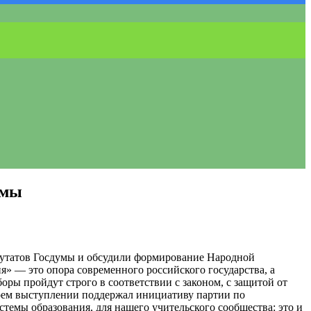
умы
путатов Госдумы и обсудили формирование Народной
» — это опора современного российского государства, а
оры пройдут строго в соответствии с законом, с защитой от
воем выступлении поддержал инициативу партии по
стемы образования, для нашего учительского сообщества: это и