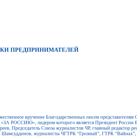
ЖКИ ПРЕДПРИНИМАТЕЛЕЙ
ржественное вручение Благодарственных писем представителям
«ЗА РОССИЮ», лидером которого является Президент России В
еев, Председатель Союза журналистов ЧР, главный редактор ре
ар Шамсуддинов, журналисты ЧГТРК “Грозный”, ГТРК “Вайнах”