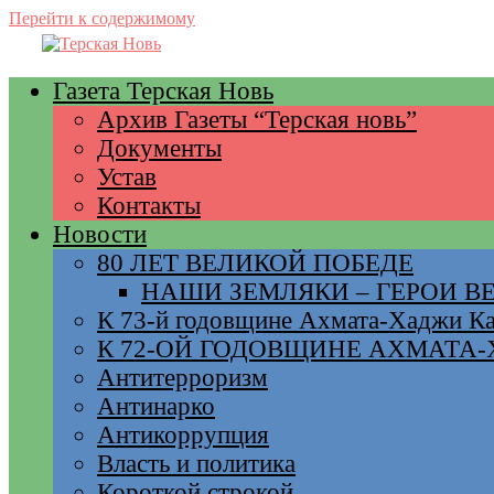
Перейти к содержимому
Газета Терская Новь
Архив Газеты “Терская новь”
Документы
Устав
Контакты
Новости
80 ЛЕТ ВЕЛИКОЙ ПОБЕДЕ
НАШИ ЗЕМЛЯКИ – ГЕРОИ 
К 73-й годовщине Ахмата-Хаджи К
К 72-ОЙ ГОДОВЩИНЕ АХМАТА
Антитерроризм
Антинарко
Антикоррупция
Власть и политика
Короткой строкой