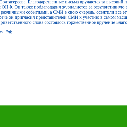
Солтагереева, Благодарственные письма вручаются за высокий
я ОНФ. Он также поблагодарил журналистов за результативную 
т различными событиями, а СМИ в свою очередь, освятили все э
встрече он пригласил представителей СМИ к участию в самом ма
приветственного слова состоялось торжественное вручение Благ
y_link