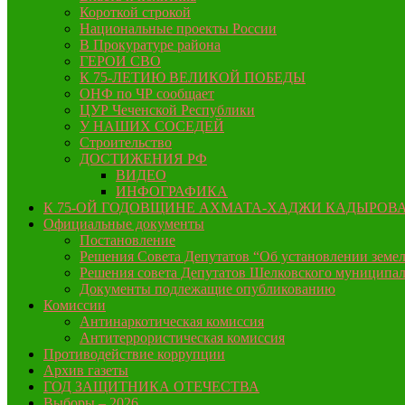
Короткой строкой
Национальные проекты России
В Прокуратуре района
ГЕРОИ СВО
К 75-ЛЕТИЮ ВЕЛИКОЙ ПОБЕДЫ
ОНФ по ЧР сообщает
ЦУР Чеченской Республики
У НАШИХ СОСЕДЕЙ
Строительство
ДОСТИЖЕНИЯ РФ
ВИДЕО
ИНФОГРАФИКА
К 75-ОЙ ГОДОВЩИНЕ АХМАТА-ХАДЖИ КАДЫРОВ
Официальные документы
Постановление
Решения Совета Депутатов “Об установлении земел
Решения совета Депутатов Шелковского муниципал
Документы подлежащие опубликованию
Комиссии
Антинаркотическая комиссия
Антитеррористическая комиссия
Противодействие коррупции
Архив газеты
ГОД ЗАЩИТНИКА ОТЕЧЕСТВА
Выборы – 2026