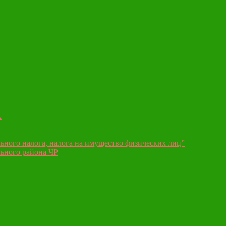
А
ьного налога, налога на имущество физических лиц”
ьного района ЧР