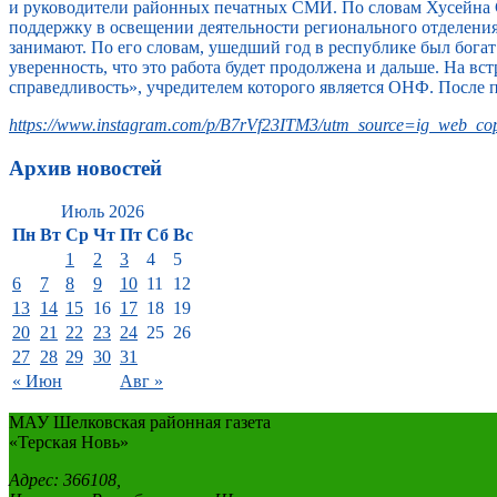
и руководители районных печатных СМИ. По словам Хусейна 
поддержку в освещении деятельности регионального отделени
занимают. По его словам, ушедший год в республике был бога
уверенность, что это работа будет продолжена и дальше. На 
справедливость», учредителем которого является ОНФ. После 
https://www.instagram.com/p/B7rVf23ITM3/utm_source=ig_web_cop
Архив новостей
Июль 2026
Пн
Вт
Ср
Чт
Пт
Сб
Вс
1
2
3
4
5
6
7
8
9
10
11
12
13
14
15
16
17
18
19
20
21
22
23
24
25
26
27
28
29
30
31
« Июн
Авг »
МАУ Шелковская районная газета
«Терская Новь»
Адрес: 366108,