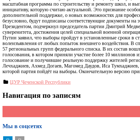
масштабная программа по строительству и ремонту школ, и вы
инициативу, которую считаю актуальной. Это признание особог
дополнительной поддержке, о новых возможностях для профес
безусловно, будут подписаны соответствующие документы на 
Президентом, подчеркнул председатель партии Дмитрий Медвед
суверенитета, достижения целей специальной военной операции
Путин заявил, что выборы пройдут в установленные сроки в ст
волеизъявления от любых попыток внешнего воздействия. В сп
57 региональных групп федерального списка. В их состав вош
голосования, в котором приняли участие более 10 миллионов 
голосование и получившие реальную поддержку жителей регио
Лечхаджиев, Ахмед Догаев, Магомед Даудов, Иса Тумхаджиев, 
которой партия пойдёт на выборы. Окончательную версию приму
ЦУР Чеченской Республики
Навигация по записям
←
Владимир Путин: В июле производство топлива должно пре
Новая взлетно-посадочная полоса в аэропорту Грозного будет г
Мы в соцсетях