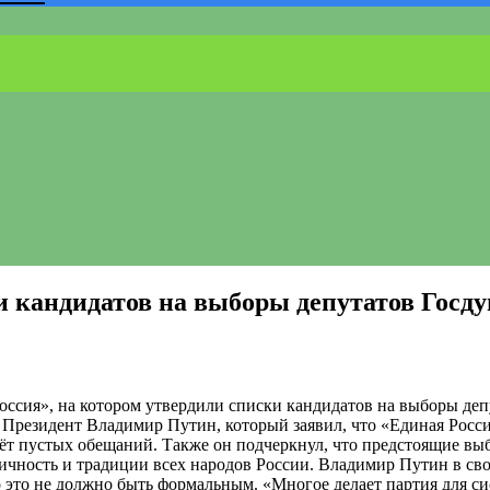
и кандидатов на выборы депутатов Госд
оссия», на котором утвердили списки кандидатов на выборы де
Президент Владимир Путин, который заявил, что «Единая Россия
чёт пустых обещаний. Также он подчеркнул, что предстоящие выб
тичность и традиции всех народов России. Владимир Путин в с
о это не должно быть формальным. «Многое делает партия для си