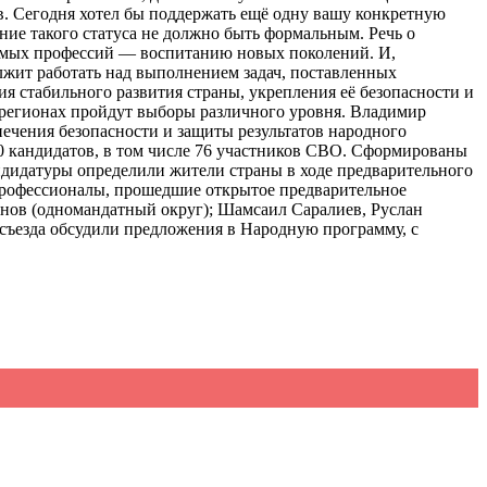
в. Сегодня хотел бы поддержать ещё одну вашу конкретную
ние такого статуса не должно быть формальным. Речь о
аемых профессий — воспитанию новых поколений. И,
лжит работать над выполнением задач, поставленных
я стабильного развития страны, укрепления её безопасности и
х регионах пройдут выборы различного уровня. Владимир
печения безопасности и защиты результатов народного
0 кандидатов, в том числе 76 участников СВО. Сформированы
андидатуры определили жители страны в ходе предварительного
 профессионалы, прошедшие открытое предварительное
нов (одномандатный округ); Шамсаил Саралиев, Руслан
 съезда обсудили предложения в Народную программу, с