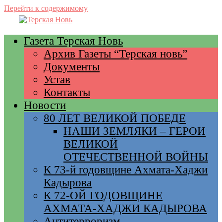
Перейти к содержимому
Газета Терская Новь
Архив Газеты “Терская новь”
Документы
Устав
Контакты
Новости
80 ЛЕТ ВЕЛИКОЙ ПОБЕДЕ
НАШИ ЗЕМЛЯКИ – ГЕРОИ
ВЕЛИКОЙ
ОТЕЧЕСТВЕННОЙ ВОЙНЫ
К 73-й годовщине Ахмата-Хаджи
Кадырова
К 72-ОЙ ГОДОВЩИНЕ
АХМАТА-ХАДЖИ КАДЫРОВА
Антитерроризм