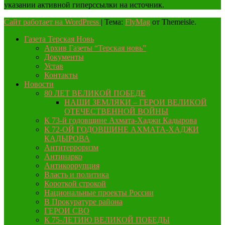
указании активной гиперссылки на источник.
Сайт работает на WordPress
|
Тема:
FlyMag
от Themeisle.
Газета Терская Новь
Архив Газеты “Терская новь”
Документы
Устав
Контакты
Новости
80 ЛЕТ ВЕЛИКОЙ ПОБЕДЕ
НАШИ ЗЕМЛЯКИ – ГЕРОИ ВЕЛИКОЙ
ОТЕЧЕСТВЕННОЙ ВОЙНЫ
К 73-й годовщине Ахмата-Хаджи Кадырова
К 72-ОЙ ГОДОВЩИНЕ АХМАТА-ХАДЖИ
КАДЫРОВА
Антитерроризм
Антинарко
Антикоррупция
Власть и политика
Короткой строкой
Национальные проекты России
В Прокуратуре района
ГЕРОИ СВО
К 75-ЛЕТИЮ ВЕЛИКОЙ ПОБЕДЫ