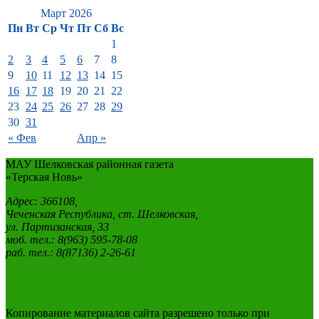
Март 2026
Пн
Вт
Ср
Чт
Пт
Сб
Вс
1
2
3
4
5
6
7
8
9
10
11
12
13
14
15
16
17
18
19
20
21
22
23
24
25
26
27
28
29
30
31
« Фев
Апр »
МАУ Шелковская районная газета
«Терская Новь»
Адрес: 366108,
Чеченская Республика, ст. Шелковская,
ул. Партизанская, 33
моб. тел.: 8(963) 595-78-08
раб. тел.: 8(87136) 2-26-61
Копирование материалов сайта разрешено только при