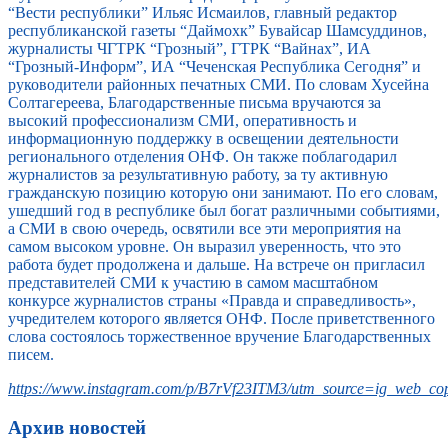
“Вести республики” Ильяс Исмаилов, главный редактор
республиканской газеты “Даймохк” Бувайсар Шамсуддинов,
журналисты ЧГТРК “Грозный”, ГТРК “Вайнах”, ИА
“Грозный-Информ”, ИА “Чеченская Республика Сегодня” и
руководители районных печатных СМИ. По словам Хусейна
Солтагереева, Благодарственные письма вручаются за
высокий профессионализм СМИ, оперативность и
информационную поддержку в освещении деятельности
регионального отделения ОНФ. Он также поблагодарил
журналистов за результативную работу, за ту активную
гражданскую позицию которую они занимают. По его словам,
ушедший год в республике был богат различными событиями,
а СМИ в свою очередь, освятили все эти мероприятия на
самом высоком уровне. Он выразил уверенность, что это
работа будет продолжена и дальше. На встрече он пригласил
представителей СМИ к участию в самом масштабном
конкурсе журналистов страны «Правда и справедливость»,
учредителем которого является ОНФ. После приветственного
слова состоялось торжественное вручение Благодарственных
писем.
https://www.instagram.com/p/B7rVf23ITM3/utm_source=ig_web_cop
Архив новостей