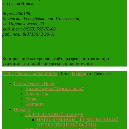
«Терская Новь»
Адрес: 366108,
Чеченская Республика, ст. Шелковская,
ул. Партизанская, 33
моб. тел.: 8(963) 595-78-08
раб. тел.: 8(87136) 2-26-61
Копирование материалов сайта разрешено только при
указании активной гиперссылки на источник.
Сайт работает на WordPress
|
Тема:
FlyMag
от Themeisle.
Газета Терская Новь
Архив Газеты “Терская новь”
Документы
Устав
Контакты
Новости
80 ЛЕТ ВЕЛИКОЙ ПОБЕДЕ
НАШИ ЗЕМЛЯКИ – ГЕРОИ ВЕЛИКОЙ
ОТЕЧЕСТВЕННОЙ ВОЙНЫ