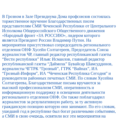
В Грозном в Зале Президиума Дома профсоюзов состоялась
торжественное вручение Благодарственных писем
представителям СМИ Чеченской Республики от Центрального
Исполкома Общероссийского Общественного движения
«Народный фронт «ЗА РОССИЮ», лидером которого
является Президент России Владимир Путин. На
мероприятии присутствовал сопредседатель регионального
отделения ОНФ Хусейн Солтагереев, Председатель Союза
журналистов ЧР, главный редактор республиканской газеты
“Вести республики” Ильяс Исмаилов, главный редактор
республиканской газеты “Даймохк” Бувайсар Шамсуддинов,
журналисты ЧГТРК “Грозный”, ГТРК “Вайнах”, ИА
“Грозный-Информ”, ИА “Чеченская Республика Сегодня” и
руководители районных печатных СМИ. По словам Хусейна
Солтагереева, Благодарственные письма вручаются за
высокий профессионализм СМИ, оперативность и
информационную поддержку в освещении деятельности
регионального отделения ОНФ. Он также поблагодарил
журналистов за результативную работу, за ту активную
гражданскую позицию которую они занимают. По его словам,
ушедший год в республике был богат различными событиями,
а СМИ в свою очередь, освятили все эти мероприятия на