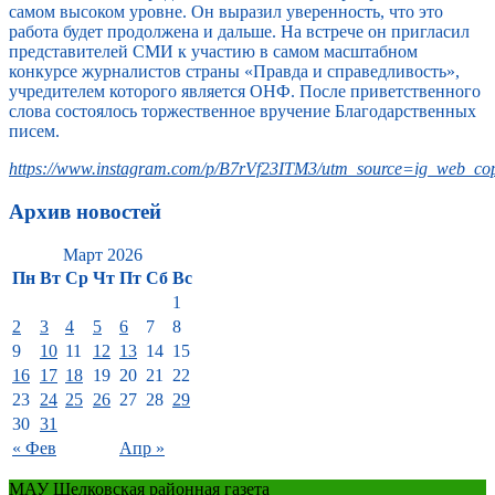
самом высоком уровне. Он выразил уверенность, что это
работа будет продолжена и дальше. На встрече он пригласил
представителей СМИ к участию в самом масштабном
конкурсе журналистов страны «Правда и справедливость»,
учредителем которого является ОНФ. После приветственного
слова состоялось торжественное вручение Благодарственных
писем.
https://www.instagram.com/p/B7rVf23ITM3/utm_source=ig_web_cop
Архив новостей
Март 2026
Пн
Вт
Ср
Чт
Пт
Сб
Вс
1
2
3
4
5
6
7
8
9
10
11
12
13
14
15
16
17
18
19
20
21
22
23
24
25
26
27
28
29
30
31
« Фев
Апр »
МАУ Шелковская районная газета