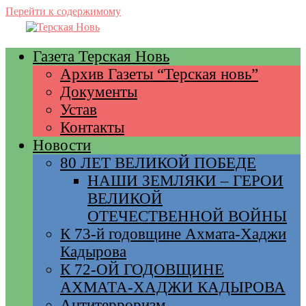
Перейти к содержимому
Газета Терская Новь
Архив Газеты “Терская новь”
Документы
Устав
Контакты
Новости
80 ЛЕТ ВЕЛИКОЙ ПОБЕДЕ
НАШИ ЗЕМЛЯКИ – ГЕРОИ
ВЕЛИКОЙ
ОТЕЧЕСТВЕННОЙ ВОЙНЫ
К 73-й годовщине Ахмата-Хаджи
Кадырова
К 72-ОЙ ГОДОВЩИНЕ
АХМАТА-ХАДЖИ КАДЫРОВА
Антитерроризм