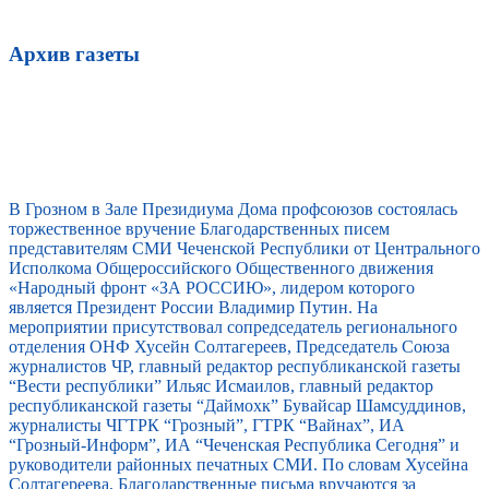
Архив газеты
В Грозном в Зале Президиума Дома профсоюзов состоялась
торжественное вручение Благодарственных писем
представителям СМИ Чеченской Республики от Центрального
Исполкома Общероссийского Общественного движения
«Народный фронт «ЗА РОССИЮ», лидером которого
является Президент России Владимир Путин. На
мероприятии присутствовал сопредседатель регионального
отделения ОНФ Хусейн Солтагереев, Председатель Союза
журналистов ЧР, главный редактор республиканской газеты
“Вести республики” Ильяс Исмаилов, главный редактор
республиканской газеты “Даймохк” Бувайсар Шамсуддинов,
журналисты ЧГТРК “Грозный”, ГТРК “Вайнах”, ИА
“Грозный-Информ”, ИА “Чеченская Республика Сегодня” и
руководители районных печатных СМИ. По словам Хусейна
Солтагереева, Благодарственные письма вручаются за