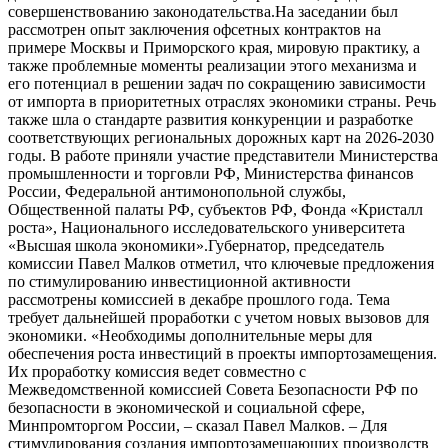
совершенствованию законодательства.На заседании был
рассмотрен опыт заключения офсетных контрактов на
примере Москвы и Приморского края, мировую практику, а
также проблемные моменты реализации этого механизма и
его потенциал в решении задач по сокращению зависимости
от импорта в приоритетных отраслях экономики страны. Речь
также шла о стандарте развития конкуренции и разработке
соответствующих региональных дорожных карт на 2026-2030
годы. В работе приняли участие представители Министерства
промышленности и торговли РФ, Министерства финансов
России, Федеральной антимонопольной службы,
Общественной палаты РФ, субъектов РФ, Фонда «Кристалл
роста», Национального исследовательского университета
«Высшая школа экономики».Губернатор, председатель
комиссии Павел Малков отметил, что ключевые предложения
по стимулированию инвестиционной активности
рассмотрены комиссией в декабре прошлого года. Тема
требует дальнейшей проработки с учетом новых вызовов для
экономики. «Необходимы дополнительные меры для
обеспечения роста инвестиций в проекты импортозамещения.
Их проработку комиссия ведет совместно с
Межведомственной комиссией Совета Безопасности РФ по
безопасности в экономической и социальной сфере,
Минпромторгом России, – сказал Павел Малков. – Для
стимулирования создания импортозамещающих производств