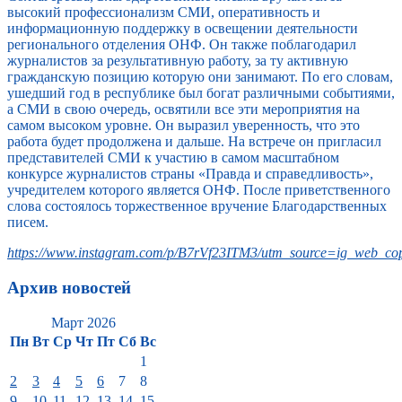
высокий профессионализм СМИ, оперативность и
информационную поддержку в освещении деятельности
регионального отделения ОНФ. Он также поблагодарил
журналистов за результативную работу, за ту активную
гражданскую позицию которую они занимают. По его словам,
ушедший год в республике был богат различными событиями,
а СМИ в свою очередь, освятили все эти мероприятия на
самом высоком уровне. Он выразил уверенность, что это
работа будет продолжена и дальше. На встрече он пригласил
представителей СМИ к участию в самом масштабном
конкурсе журналистов страны «Правда и справедливость»,
учредителем которого является ОНФ. После приветственного
слова состоялось торжественное вручение Благодарственных
писем.
https://www.instagram.com/p/B7rVf23ITM3/utm_source=ig_web_cop
Архив новостей
Март 2026
Пн
Вт
Ср
Чт
Пт
Сб
Вс
1
2
3
4
5
6
7
8
9
10
11
12
13
14
15