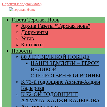
Перейти к содержимому
Газета Терская Новь
Архив Газеты “Терская новь”
Документы
Устав
Контакты
Новости
80 ЛЕТ ВЕЛИКОЙ ПОБЕДЕ
НАШИ ЗЕМЛЯКИ – ГЕРОИ
ВЕЛИКОЙ
ОТЕЧЕСТВЕННОЙ ВОЙНЫ
К 73-й годовщине Ахмата-Хаджи
Кадырова
К 72-ОЙ ГОДОВЩИНЕ
АХМАТА-ХАДЖИ КАДЫРОВА
Антитерроризм