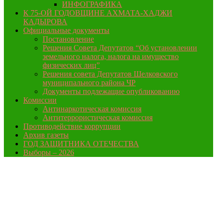
ИНФОГРАФИКА
К 75-ОЙ ГОДОВЩИНЕ АХМАТА-ХАДЖИ
КАДЫРОВА
Официальные документы
Постановление
Решения Совета Депутатов “Об установлении
земельного налога, налога на имущество
физических лиц”
Решения совета Депутатов Шелковского
муниципального района ЧР
Документы подлежащие опубликованию
Комиссии
Антинаркотическая комиссия
Антитеррористическая комиссия
Противодействие коррупции
Архив газеты
ГОД ЗАЩИТНИКА ОТЕЧЕСТВА
Выборы – 2026