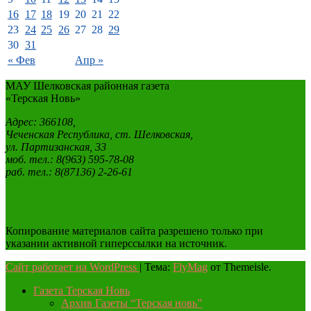
16
17
18
19
20
21
22
23
24
25
26
27
28
29
30
31
« Фев
Апр »
МАУ Шелковская районная газета
«Терская Новь»
Адрес: 366108,
Чеченская Республика, ст. Шелковская,
ул. Партизанская, 33
моб. тел.: 8(963) 595-78-08
раб. тел.: 8(87136) 2-26-61
Копирование материалов сайта разрешено только при
указании активной гиперссылки на источник.
Сайт работает на WordPress
|
Тема:
FlyMag
от Themeisle.
Газета Терская Новь
Архив Газеты “Терская новь”