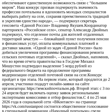
обеспечивают единственную возможность связи с “большим
миром”. Наш конкурс призван подчеркнуть значимость
профессии почтальона и вдохновить молодых специалистов
выбирать работу на селе, сохраняя преемственность традиций
и укрепляя единство народа», — подчеркнул секретарь
генсовета «Единой России» Владимир Якушев.Координатор
партпроекта «Российское село», сенатор Александр Двойных
подчеркнул, что отделение почты для жителей отдаленных
территорий зачастую — ближайший пункт получения пенсии
и финансовых услуг, оплаты коммунальных платежей и
доставки заказов. «Одной из задач «Единой России» было
добиться увеличения программы финансирования ремонта
сельских почтовых отделений», – сказал Двойных, напомнив,
что во время отчета правительства в Госдуме Михаил
Мишустин подтвердил выделение 5 млрд рублей из
федерального бюджета на продолжение программы
модернизации отделений почтовой связи на селе.Конкурс
пройдет в три этапа. На первом этапе, который продлится до 2
апреля, участники подадут онлайн-заявки на сайте
организатора: https://земскийпочтальон.рф. Второй этап: с 3 по
24 апреля будет включать оценку заявок региональными
экспертными комиссиями и отбор финалистов.С 4 по 25 мая
2026 года в социальной сети «ВКонтакте» на странице
https://vk.com/russianpost состоится общественное голосование
в специальной номинации «Народный почтальон» среди