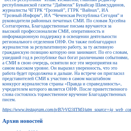
республиканской газеты “Даймохк” Бувайсар Шамсуддинов,
журналисты ЧГТРК “Грозный”, ГТРК “Вайнах”, ИА
“Грозный-Информ”, ИА “Чеченская Республика Сегодня” и
руководители районных печатных СМИ. По словам Хусейна
Солтагереева, Благодарственные письма вручаются за
высокий профессионализм СМИ, оперативность и
информационную поддержку в освещении деятельности
регионального отделения ОНФ. Он также поблагодарил
журналистов за результативную работу, за ту активную
гражданскую позицию которую они занимают. По его словам,
ушедший год в республике был богат различными событиями,
а СМИ в свою очередь, освятили все эти мероприятия на
самом высоком уровне. Он выразил уверенность, что это
работа будет продолжена и дальше. На встрече он пригласил
представителей СМИ к участию в самом масштабном
конкурсе журналистов страны «Правда и справедливость»,
учредителем которого является ОНФ. После приветственного
слова состоялось торжественное вручение Благодарственных
писем.
https://www.instagram.com/p/B7rVf23ITM3/utm_source=ig_web_cop
Архив новостей