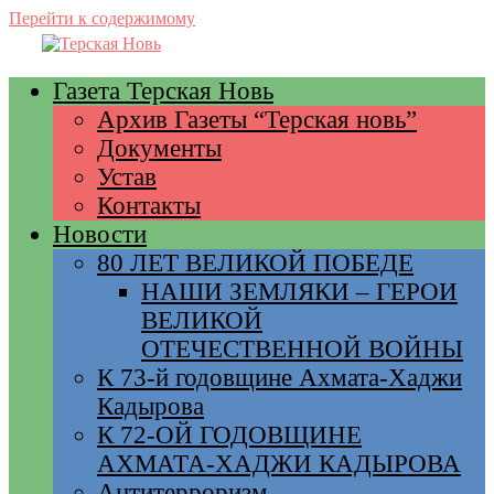
Перейти к содержимому
Газета Терская Новь
Архив Газеты “Терская новь”
Документы
Устав
Контакты
Новости
80 ЛЕТ ВЕЛИКОЙ ПОБЕДЕ
НАШИ ЗЕМЛЯКИ – ГЕРОИ
ВЕЛИКОЙ
ОТЕЧЕСТВЕННОЙ ВОЙНЫ
К 73-й годовщине Ахмата-Хаджи
Кадырова
К 72-ОЙ ГОДОВЩИНЕ
АХМАТА-ХАДЖИ КАДЫРОВА
Антитерроризм