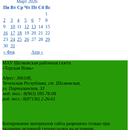
Март 2026
Пн
Вт
Ср
Чт
Пт
Сб
Вс
1
2
3
4
5
6
7
8
9
10
11
12
13
14
15
16
17
18
19
20
21
22
23
24
25
26
27
28
29
30
31
« Фев
Апр »
МАУ Шелковская районная газета
«Терская Новь»
Адрес: 366108,
Чеченская Республика, ст. Шелковская,
ул. Партизанская, 33
моб. тел.: 8(963) 595-78-08
раб. тел.: 8(87136) 2-26-61
Копирование материалов сайта разрешено только при
указании активной гиперссылки на источник.