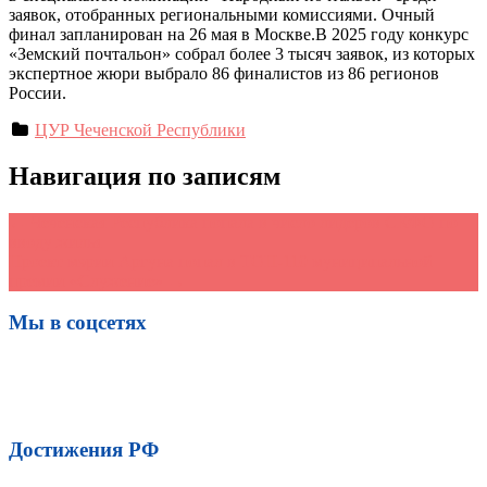
заявок, отобранных региональными комиссиями. Очный
финал запланирован на 26 мая в Москве.В 2025 году конкурс
«Земский почтальон» собрал более 3 тысяч заявок, из которых
экспертное жюри выбрало 86 финалистов из 86 регионов
России.
ЦУР Чеченской Республики
Навигация по записям
←
Чеченская Республика попала в число лидеров СКФО по
вводу жилья
Проект мэрии Аргуна попал в ТОП-110 муниципальной
премии «Служение»
→
Мы в соцсетях
Достижения РФ