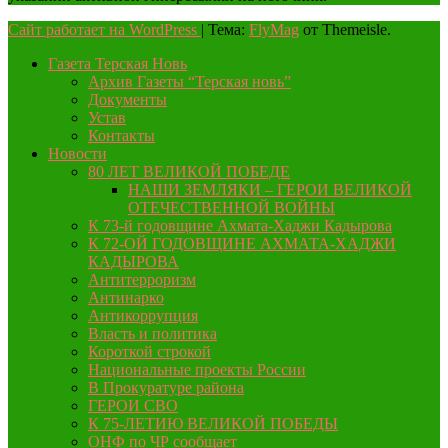
Сайт работает на WordPress
|
Тема:
FlyMag
от Themeisle.
Газета Терская Новь
Архив Газеты “Терская новь”
Документы
Устав
Контакты
Новости
80 ЛЕТ ВЕЛИКОЙ ПОБЕДЕ
НАШИ ЗЕМЛЯКИ – ГЕРОИ ВЕЛИКОЙ
ОТЕЧЕСТВЕННОЙ ВОЙНЫ
К 73-й годовщине Ахмата-Хаджи Кадырова
К 72-ОЙ ГОДОВЩИНЕ АХМАТА-ХАДЖИ
КАДЫРОВА
Антитерроризм
Антинарко
Антикоррупция
Власть и политика
Короткой строкой
Национальные проекты России
В Прокуратуре района
ГЕРОИ СВО
К 75-ЛЕТИЮ ВЕЛИКОЙ ПОБЕДЫ
ОНФ по ЧР сообщает