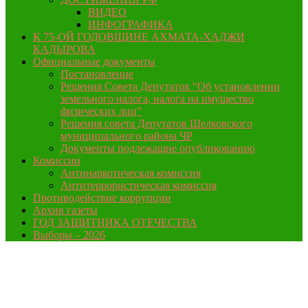
ВИДЕО
ИНФОГРАФИКА
К 75-ОЙ ГОДОВЩИНЕ АХМАТА-ХАДЖИ
КАДЫРОВА
Официальные документы
Постановление
Решения Совета Депутатов “Об установлении
земельного налога, налога на имущество
физических лиц”
Решения совета Депутатов Шелковского
муниципального района ЧР
Документы подлежащие опубликованию
Комиссии
Антинаркотическая комиссия
Антитеррористическая комиссия
Противодействие коррупции
Архив газеты
ГОД ЗАЩИТНИКА ОТЕЧЕСТВА
Выборы – 2026