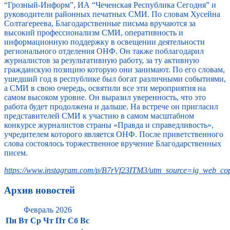
“Грозный-Информ”, ИА “Чеченская Республика Сегодня” и
руководители районных печатных СМИ. По словам Хусейна
Солтагереева, Благодарственные письма вручаются за
высокий профессионализм СМИ, оперативность и
информационную поддержку в освещении деятельности
регионального отделения ОНФ. Он также поблагодарил
журналистов за результативную работу, за ту активную
гражданскую позицию которую они занимают. По его словам,
ушедший год в республике был богат различными событиями,
а СМИ в свою очередь, освятили все эти мероприятия на
самом высоком уровне. Он выразил уверенность, что это
работа будет продолжена и дальше. На встрече он пригласил
представителей СМИ к участию в самом масштабном
конкурсе журналистов страны «Правда и справедливость»,
учредителем которого является ОНФ. После приветственного
слова состоялось торжественное вручение Благодарственных
писем.
https://www.instagram.com/p/B7rVf23ITM3/utm_source=ig_web_cop
Архив новостей
Февраль 2026
Пн
Вт
Ср
Чт
Пт
Сб
Вс