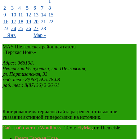
1
2
3
4
5
6
7
8
9
10
11
12
13
14
15
16
17
18
19
20
21
22
23
24
25
26
27
28
« Янв
Мар »
МАУ Шелковская районная газета
«Терская Новь»
Адрес: 366108,
Чеченская Республика, ст. Шелковская,
ул. Партизанская, 33
моб. тел.: 8(963) 595-78-08
раб. тел.: 8(87136) 2-26-61
Копирование материалов сайта разрешено только при
указании активной гиперссылки на источник.
Сайт работает на WordPress
|
Тема:
FlyMag
от Themeisle.
Газета Терская Новь