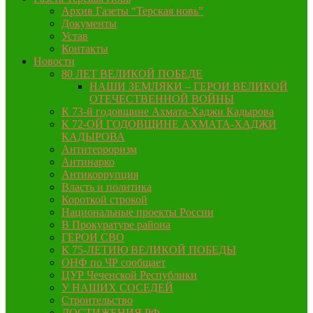
Архив Газеты “Терская новь”
Документы
Устав
Контакты
Новости
80 ЛЕТ ВЕЛИКОЙ ПОБЕДЕ
НАШИ ЗЕМЛЯКИ – ГЕРОИ ВЕЛИКОЙ
ОТЕЧЕСТВЕННОЙ ВОЙНЫ
К 73-й годовщине Ахмата-Хаджи Кадырова
К 72-ОЙ ГОДОВЩИНЕ АХМАТА-ХАДЖИ
КАДЫРОВА
Антитерроризм
Антинарко
Антикоррупция
Власть и политика
Короткой строкой
Национальные проекты России
В Прокуратуре района
ГЕРОИ СВО
К 75-ЛЕТИЮ ВЕЛИКОЙ ПОБЕДЫ
ОНФ по ЧР сообщает
ЦУР Чеченской Республики
У НАШИХ СОСЕДЕЙ
Строительство
ДОСТИЖЕНИЯ РФ