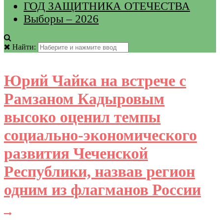
ГОД ЗАЩИТНИКА ОТЕЧЕСТВА
Выборы – 2026
Найти:
Юрий Чайка на встрече с
Рамзаном Кадыровым
высоко оценил темпы
социально-экономического
развития Чеченской
Республики, назвав регион
одним из флагманов России