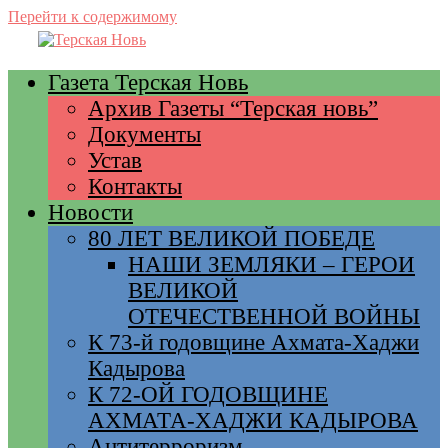
Перейти к содержимому
Газета Терская Новь
Архив Газеты “Терская новь”
Документы
Устав
Контакты
Новости
80 ЛЕТ ВЕЛИКОЙ ПОБЕДЕ
НАШИ ЗЕМЛЯКИ – ГЕРОИ
ВЕЛИКОЙ
ОТЕЧЕСТВЕННОЙ ВОЙНЫ
К 73-й годовщине Ахмата-Хаджи
Кадырова
К 72-ОЙ ГОДОВЩИНЕ
АХМАТА-ХАДЖИ КАДЫРОВА
Антитерроризм