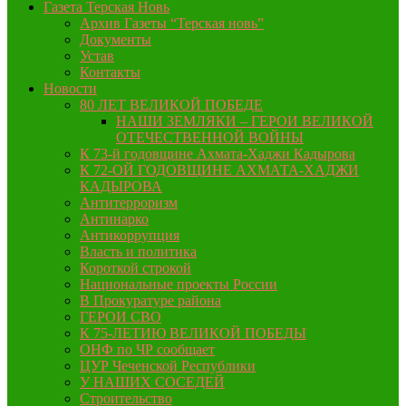
Газета Терская Новь
Архив Газеты “Терская новь”
Документы
Устав
Контакты
Новости
80 ЛЕТ ВЕЛИКОЙ ПОБЕДЕ
НАШИ ЗЕМЛЯКИ – ГЕРОИ ВЕЛИКОЙ
ОТЕЧЕСТВЕННОЙ ВОЙНЫ
К 73-й годовщине Ахмата-Хаджи Кадырова
К 72-ОЙ ГОДОВЩИНЕ АХМАТА-ХАДЖИ
КАДЫРОВА
Антитерроризм
Антинарко
Антикоррупция
Власть и политика
Короткой строкой
Национальные проекты России
В Прокуратуре района
ГЕРОИ СВО
К 75-ЛЕТИЮ ВЕЛИКОЙ ПОБЕДЫ
ОНФ по ЧР сообщает
ЦУР Чеченской Республики
У НАШИХ СОСЕДЕЙ
Строительство