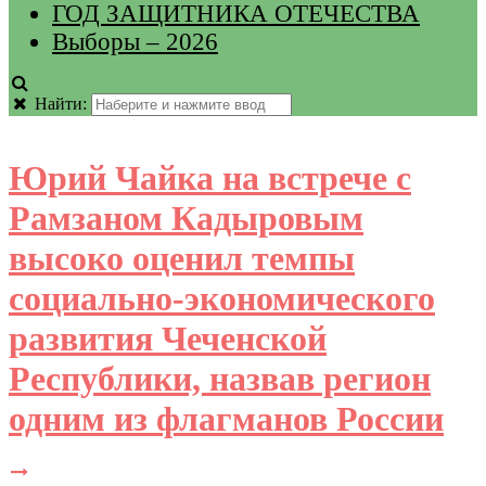
ГОД ЗАЩИТНИКА ОТЕЧЕСТВА
Выборы – 2026
Найти:
Юрий Чайка на встрече с
Рамзаном Кадыровым
высоко оценил темпы
социально-экономического
развития Чеченской
Республики, назвав регион
одним из флагманов России