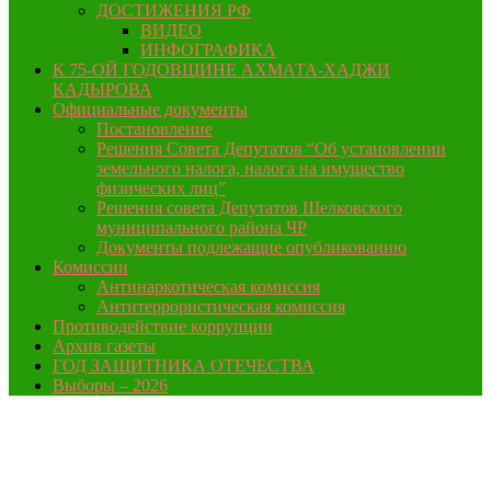
ДОСТИЖЕНИЯ РФ
ВИДЕО
ИНФОГРАФИКА
К 75-ОЙ ГОДОВЩИНЕ АХМАТА-ХАДЖИ
КАДЫРОВА
Официальные документы
Постановление
Решения Совета Депутатов “Об установлении
земельного налога, налога на имущество
физических лиц”
Решения совета Депутатов Шелковского
муниципального района ЧР
Документы подлежащие опубликованию
Комиссии
Антинаркотическая комиссия
Антитеррористическая комиссия
Противодействие коррупции
Архив газеты
ГОД ЗАЩИТНИКА ОТЕЧЕСТВА
Выборы – 2026