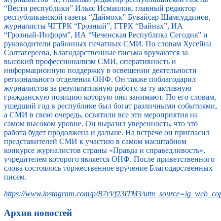
“Вести республики” Ильяс Исмаилов, главный редактор
республиканской газеты “Даймохк” Бувайсар Шамсуддинов,
журналисты ЧГТРК “Грозный”, ГТРК “Вайнах”, ИА
“Грозный-Информ”, ИА “Чеченская Республика Сегодня” и
руководители районных печатных СМИ. По словам Хусейна
Солтагереева, Благодарственные письма вручаются за
высокий профессионализм СМИ, оперативность и
информационную поддержку в освещении деятельности
регионального отделения ОНФ. Он также поблагодарил
журналистов за результативную работу, за ту активную
гражданскую позицию которую они занимают. По его словам,
ушедший год в республике был богат различными событиями,
а СМИ в свою очередь, освятили все эти мероприятия на
самом высоком уровне. Он выразил уверенность, что это
работа будет продолжена и дальше. На встрече он пригласил
представителей СМИ к участию в самом масштабном
конкурсе журналистов страны «Правда и справедливость»,
учредителем которого является ОНФ. После приветственного
слова состоялось торжественное вручение Благодарственных
писем.
https://www.instagram.com/p/B7rVf23ITM3/utm_source=ig_web_cop
Архив новостей