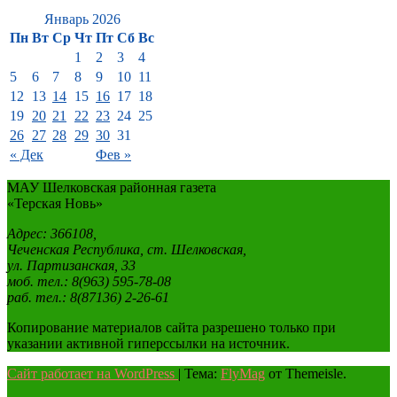
Январь 2026
Пн
Вт
Ср
Чт
Пт
Сб
Вс
1
2
3
4
5
6
7
8
9
10
11
12
13
14
15
16
17
18
19
20
21
22
23
24
25
26
27
28
29
30
31
« Дек
Фев »
МАУ Шелковская районная газета
«Терская Новь»
Адрес: 366108,
Чеченская Республика, ст. Шелковская,
ул. Партизанская, 33
моб. тел.: 8(963) 595-78-08
раб. тел.: 8(87136) 2-26-61
Копирование материалов сайта разрешено только при
указании активной гиперссылки на источник.
Сайт работает на WordPress
|
Тема:
FlyMag
от Themeisle.