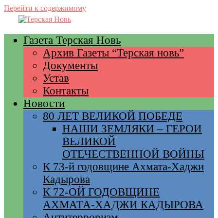
Перейти к содержимому
Газета Терская Новь
Архив Газеты “Терская новь”
Документы
Устав
Контакты
Новости
80 ЛЕТ ВЕЛИКОЙ ПОБЕДЕ
НАШИ ЗЕМЛЯКИ – ГЕРОИ
ВЕЛИКОЙ
ОТЕЧЕСТВЕННОЙ ВОЙНЫ
К 73-й годовщине Ахмата-Хаджи
Кадырова
К 72-ОЙ ГОДОВЩИНЕ
АХМАТА-ХАДЖИ КАДЫРОВА
Антитерроризм