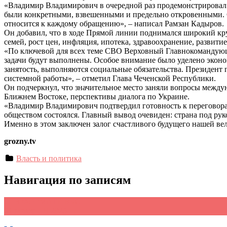
«Владимир Владимирович в очередной раз продемонстрировал г
были конкретными, взвешенными и предельно откровенными. С
относится к каждому обращению», – написал Рамзан Кадыров.
Он добавил, что в ходе Прямой линии поднимался широкий кру
семей, рост цен, инфляция, ипотека, здравоохранение, развити
«По ключевой для всех теме СВО Верховный Главнокомандующий
задачи будут выполнены. Особое внимание было уделено эконо
занятость, выполняются социальные обязательства. Президент 
системной работы», – отметил Глава Чеченской Республики.
Он подчеркнул, что значительное место заняли вопросы межд
Ближнем Востоке, перспективы диалога по Украине.
«Владимир Владимирович подтвердил готовность к переговора
обществом состоялся. Главный вывод очевиден: страна под ру
Именно в этом заключен залог счастливого будущего нашей ве
grozny.tv
Власть и политика
Навигация по записям
←
В ФОРМАТЕ ВКС
51 номер ТН 2025
→