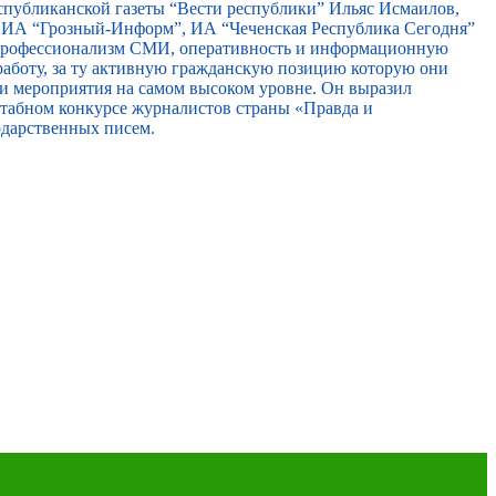
спубликанской газеты “Вести республики” Ильяс Исмаилов,
, ИА “Грозный-Информ”, ИА “Чеченская Республика Сегодня”
 профессионализм СМИ, оперативность и информационную
работу, за ту активную гражданскую позицию которую они
ти мероприятия на самом высоком уровне. Он выразил
сштабном конкурсе журналистов страны «Правда и
одарственных писем.