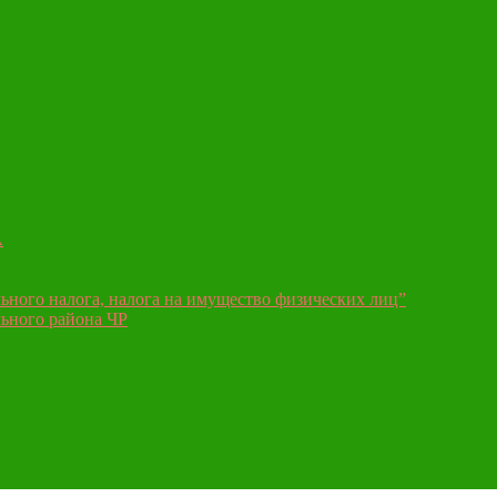
А
ьного налога, налога на имущество физических лиц”
ьного района ЧР