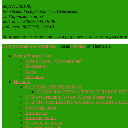
Адрес: 366108,
Чеченская Республика, ст. Шелковская,
ул. Партизанская, 33
моб. тел.: 8(963) 595-78-08
раб. тел.: 8(87136) 2-26-61
Копирование материалов сайта разрешено только при указании
Сайт работает на WordPress
|
Тема:
FlyMag
от Themeisle.
Газета Терская Новь
Архив Газеты “Терская новь”
Документы
Устав
Контакты
Новости
80 ЛЕТ ВЕЛИКОЙ ПОБЕДЕ
НАШИ ЗЕМЛЯКИ – ГЕРОИ ВЕЛИКОЙ ОТ
К 73-й годовщине Ахмата-Хаджи Кадырова
К 72-ОЙ ГОДОВЩИНЕ АХМАТА-ХАДЖИ КАД
Антитерроризм
Антинарко
Антикоррупция
Власть и политика
Короткой строкой