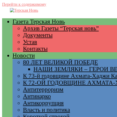
Перейти к содержимому
Газета Терская Новь
Архив Газеты “Терская новь”
Документы
Устав
Контакты
Новости
80 ЛЕТ ВЕЛИКОЙ ПОБЕДЕ
НАШИ ЗЕМЛЯКИ – ГЕРОИ 
К 73-й годовщине Ахмата-Хаджи К
К 72-ОЙ ГОДОВЩИНЕ АХМАТА
Антитерроризм
Антинарко
Антикоррупция
Власть и политика
Короткой строкой