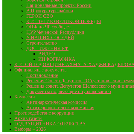
Национальные проекты России
В Прокуратуре района
ГЕРОИ СВО
К 75-ЛЕТИЮ ВЕЛИКОЙ ПОБЕДЫ
ОНФ по ЧР сообщает
ЦУР Чеченской Республики
У НАШИХ СОСЕДЕЙ
Строительство
ДОСТИЖЕНИЯ РФ
ВИДЕО
ИНФОГРАФИКА
К 75-ОЙ ГОДОВЩИНЕ АХМАТА-ХАДЖИ КАДЫРОВ
Официальные документы
Постановление
Решения Совета Депутатов “Об установлении земел
Решения совета Депутатов Шелковского муниципал
Документы подлежащие опубликованию
Комиссии
Антинаркотическая комиссия
Антитеррористическая комиссия
Противодействие коррупции
Архив газеты
ГОД ЗАЩИТНИКА ОТЕЧЕСТВА
Выборы – 2026