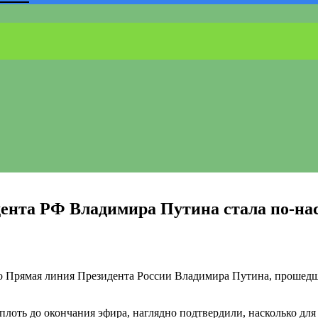
дента РФ Владимира Путина стала по-н
то Прямая линия Президента России Владимира Путина, прошедш
плоть до окончания эфира, наглядно подтвердили, насколько для