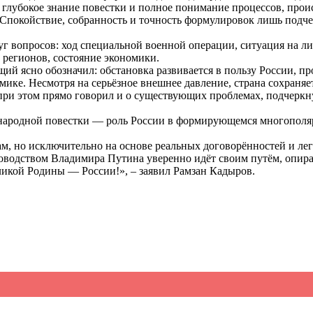
лубокое знание повестки и полное понимание процессов, происх
покойствие, собранность и точность формулировок лишь подчер
г вопросов: ход специальной военной операции, ситуация на л
е регионов, состояние экономики.
 ясно обозначил: обстановка развивается в пользу России, про
мике. Несмотря на серьёзное внешнее давление, страна сохраня
при этом прямо говорил и о существующих проблемах, подчеркну
ународной повестки — роль России в формирующемся многополя
м, но исключительно на основе реальных договорённостей и ле
ководством Владимира Путина уверенно идёт своим путём, опира
ликой Родины — России!», – заявил Рамзан Кадыров.