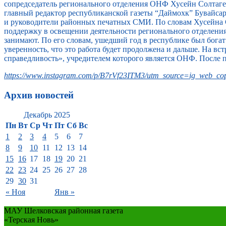
сопредседатель регионального отделения ОНФ Хусейн Солтагер
главный редактор республиканской газеты “Даймохк” Бувайс
и руководители районных печатных СМИ. По словам Хусейна 
поддержку в освещении деятельности регионального отделени
занимают. По его словам, ушедший год в республике был бога
уверенность, что это работа будет продолжена и дальше. На 
справедливость», учредителем которого является ОНФ. После 
https://www.instagram.com/p/B7rVf23ITM3/utm_source=ig_web_cop
Архив новостей
Декабрь 2025
Пн
Вт
Ср
Чт
Пт
Сб
Вс
1
2
3
4
5
6
7
8
9
10
11
12
13
14
15
16
17
18
19
20
21
22
23
24
25
26
27
28
29
30
31
« Ноя
Янв »
МАУ Шелковская районная газета
«Терская Новь»