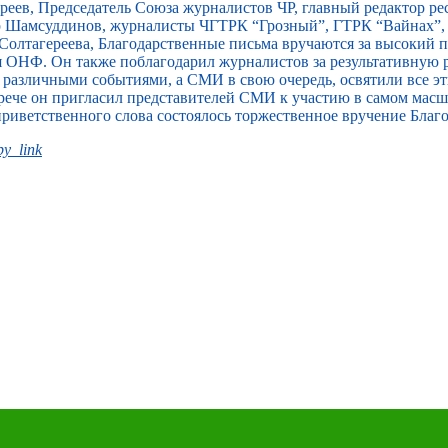
еев, Председатель Союза журналистов ЧР, главный редактор ре
ар Шамсуддинов, журналисты ЧГТРК “Грозный”, ГТРК “Вайнах”
Солтагереева, Благодарственные письма вручаются за высокий
я ОНФ. Он также поблагодарил журналистов за результативную 
т различными событиями, а СМИ в свою очередь, освятили все э
встрече он пригласил представителей СМИ к участию в самом ма
приветственного слова состоялось торжественное вручение Благ
y_link