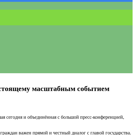
астоящему масштабным событием
ая сегодня и объединённая с большой пресс-конференцией,
 граждан важен прямой и честный диалог с главой государства.