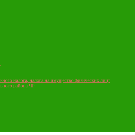
А
ьного налога, налога на имущество физических лиц”
ьного района ЧР