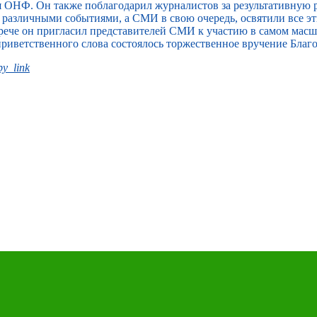
я ОНФ. Он также поблагодарил журналистов за результативную 
т различными событиями, а СМИ в свою очередь, освятили все э
встрече он пригласил представителей СМИ к участию в самом ма
приветственного слова состоялось торжественное вручение Благ
y_link