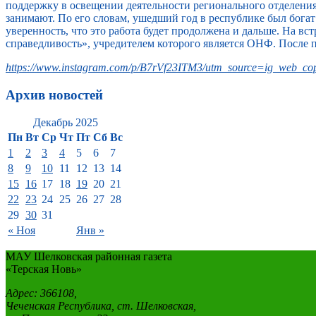
поддержку в освещении деятельности регионального отделени
занимают. По его словам, ушедший год в республике был бога
уверенность, что это работа будет продолжена и дальше. На 
справедливость», учредителем которого является ОНФ. После 
https://www.instagram.com/p/B7rVf23ITM3/utm_source=ig_web_cop
Архив новостей
Декабрь 2025
Пн
Вт
Ср
Чт
Пт
Сб
Вс
1
2
3
4
5
6
7
8
9
10
11
12
13
14
15
16
17
18
19
20
21
22
23
24
25
26
27
28
29
30
31
« Ноя
Янв »
МАУ Шелковская районная газета
«Терская Новь»
Адрес: 366108,
Чеченская Республика, ст. Шелковская,