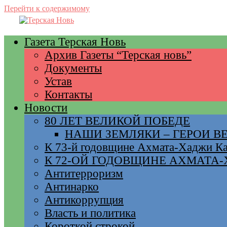
Перейти к содержимому
Газета Терская Новь
Архив Газеты “Терская новь”
Документы
Устав
Контакты
Новости
80 ЛЕТ ВЕЛИКОЙ ПОБЕДЕ
НАШИ ЗЕМЛЯКИ – ГЕРОИ 
К 73-й годовщине Ахмата-Хаджи К
К 72-ОЙ ГОДОВЩИНЕ АХМАТА
Антитерроризм
Антинарко
Антикоррупция
Власть и политика
Короткой строкой