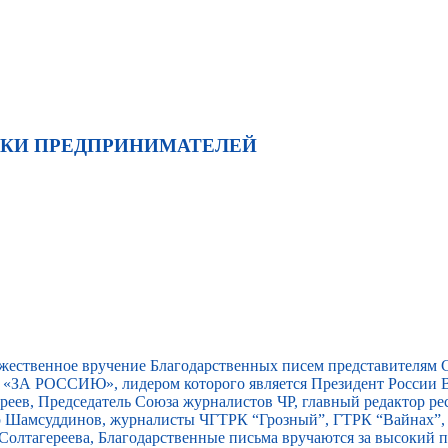
ЖКИ ПРЕДПРИНИМАТЕЛЕЙ
ржественное вручение Благодарственных писем представителям
«ЗА РОССИЮ», лидером которого является Президент России В
еев, Председатель Союза журналистов ЧР, главный редактор ре
ар Шамсуддинов, журналисты ЧГТРК “Грозный”, ГТРК “Вайнах”
Солтагереева, Благодарственные письма вручаются за высокий