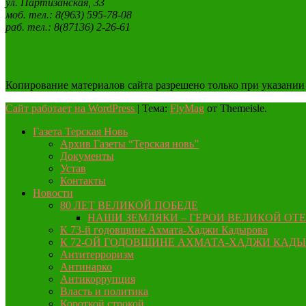
ул. Партизанская, 33
моб. тел.: 8(963) 595-78-08
раб. тел.: 8(87136) 2-26-61
Копирование материалов сайта разрешено только при указании
Сайт работает на WordPress
|
Тема:
FlyMag
от Themeisle.
Газета Терская Новь
Архив Газеты “Терская новь”
Документы
Устав
Контакты
Новости
80 ЛЕТ ВЕЛИКОЙ ПОБЕДЕ
НАШИ ЗЕМЛЯКИ – ГЕРОИ ВЕЛИКОЙ ОТ
К 73-й годовщине Ахмата-Хаджи Кадырова
К 72-ОЙ ГОДОВЩИНЕ АХМАТА-ХАДЖИ КАД
Антитерроризм
Антинарко
Антикоррупция
Власть и политика
Короткой строкой