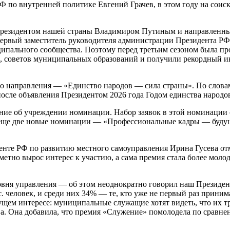
 по внутренней политике Евгений Грачев, в этом году на соиск
Президентом нашей страны Владимиром Путиным и направленны
ервый заместитель руководителя администрации Президента РФ 
ипального сообщества. Поэтому перед третьим сезоном была пр
, советов муниципальных образований и получили рекордный инт
о направления — «Единство народов — сила страны». По слова
осле объявления Президентом 2026 года Годом единства народо
ие об учреждении номинации. Набор заявок в этой номинации ст
ы еще две новые номинации — «Профессиональные кадры — буд
нте РФ по развитию местного самоуправления Ирина Гусева от
тно вырос интерес к участию, а сама премия стала более молод
ня управления — об этом неоднократно говорил наш Президент.
ыс. человек, и среди них 34% — те, кто уже не первый раз прини
ущем интересе: муниципальные служащие хотят видеть, что их т
а. Она добавила, что премия «Служение» помолодела по сравне