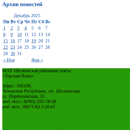
Архив новостей
Декабрь 2025
Пн
Вт
Ср
Чт
Пт
Сб
Вс
1
2
3
4
5
6
7
8
9
10
11
12
13
14
15
16
17
18
19
20
21
22
23
24
25
26
27
28
29
30
31
« Ноя
Янв »
МАУ Шелковская районная газета
«Терская Новь»
Адрес: 366108,
Чеченская Республика, ст. Шелковская,
ул. Партизанская, 33
моб. тел.: 8(963) 595-78-08
раб. тел.: 8(87136) 2-26-61