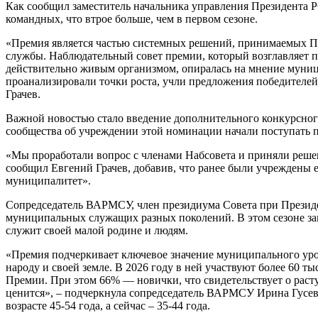
Как сообщил заместитель начальника управления Президента РФ
командных, что втрое больше, чем в первом сезоне.
«Премия является частью системных решений, принимаемых 
службы. Наблюдательный совет премии, который возглавляет п
действительно живым организмом, опиралась на мнение муниц
проанализировали точки роста, учли предложения победителей
Грачев.
Важной новостью стало введение дополнительного конкурсног
сообщества об учреждении этой номинации начали поступать п
«Мы проработали вопрос с членами Набсовета и приняли решен
сообщил Евгений Грачев, добавив, что ранее были учрежден
муниципалитет».
Сопредседатель ВАРМСУ, член президиума Совета при Президе
муниципальных служащих разных поколений. В этом сезоне заме
служит своей малой родине и людям.
«Премия подчеркивает ключевое значение муниципального уров
народу и своей земле. В 2026 году в ней участвуют более 60 т
Премии. При этом 66% — новички, что свидетельствует о раст
ценится», – подчеркнула сопредседатель ВАРМСУ Ирина Гусев
возрасте 45-54 года, а сейчас – 35-44 года.