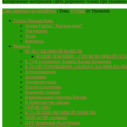
Копирование материалов сайта разрешено только при указании
Сайт работает на WordPress
|
Тема:
FlyMag
от Themeisle.
Газета Терская Новь
Архив Газеты “Терская новь”
Документы
Устав
Контакты
Новости
80 ЛЕТ ВЕЛИКОЙ ПОБЕДЕ
НАШИ ЗЕМЛЯКИ – ГЕРОИ ВЕЛИКОЙ ОТ
К 73-й годовщине Ахмата-Хаджи Кадырова
К 72-ОЙ ГОДОВЩИНЕ АХМАТА-ХАДЖИ КАД
Антитерроризм
Антинарко
Антикоррупция
Власть и политика
Короткой строкой
Национальные проекты России
В Прокуратуре района
ГЕРОИ СВО
К 75-ЛЕТИЮ ВЕЛИКОЙ ПОБЕДЫ
ОНФ по ЧР сообщает
ЦУР Чеченской Республики