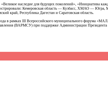
 «Великое наследие для будущих поколений», «Инициатива каж
онстрировали: Кемеровская область — Кузбасс, ХМАО — Югра, М
ский край, Республика Дагестан и Саратовская область.
26 года в рамках III Всероссийского муниципального форум
управления (ВАРМСУ) при поддержке Администрации Президента
ветпрепаратов
тво
→