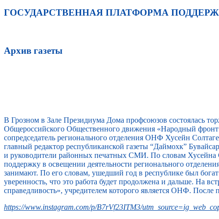
ГОСУДАРСТВЕННАЯ ПЛАТФОРМА ПОДДЕР
Архив газеты
В Грозном в Зале Президиума Дома профсоюзов состоялась то
Общероссийского Общественного движения «Народный фронт 
сопредседатель регионального отделения ОНФ Хусейн Солтагер
главный редактор республиканской газеты “Даймохк” Бувайс
и руководители районных печатных СМИ. По словам Хусейна 
поддержку в освещении деятельности регионального отделени
занимают. По его словам, ушедший год в республике был бога
уверенность, что это работа будет продолжена и дальше. На 
справедливость», учредителем которого является ОНФ. После 
https://www.instagram.com/p/B7rVf23ITM3/utm_source=ig_web_cop