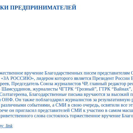
ЖКИ ПРЕДПРИНИМАТЕЛЕЙ
ржественное вручение Благодарственных писем представителям
«ЗА РОССИЮ», лидером которого является Президент России В
еев, Председатель Союза журналистов ЧР, главный редактор ре
ар Шамсуддинов, журналисты ЧГТРК “Грозный”, ГТРК “Вайнах”
Солтагереева, Благодарственные письма вручаются за высокий
я ОНФ. Он также поблагодарил журналистов за результативную 
т различными событиями, а СМИ в свою очередь, освятили все э
встрече он пригласил представителей СМИ к участию в самом ма
приветственного слова состоялось торжественное вручение Благ
y_link