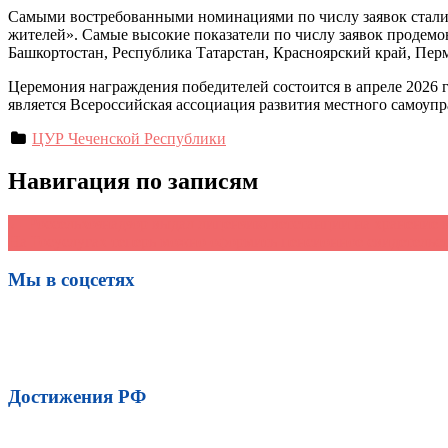
Самыми востребованными номинациями по числу заявок стали
жителей». Самые высокие показатели по числу заявок продем
Башкортостан, Республика Татарстан, Красноярский край, Перм
Церемония награждения победителей состоится в апреле 20
является Всероссийская ассоциация развития местного само
ЦУР Чеченской Республики
Навигация по записям
←
Россельхознадзор выдал лицензию ветстанции на хранение 
На Госуслугах теперь можно оформить пенсионное свидетельс
Мы в соцсетях
Достижения РФ