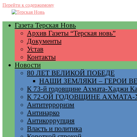
Перейти к содержимому
Газета Терская Новь
Архив Газеты “Терская новь”
Документы
Устав
Контакты
Новости
80 ЛЕТ ВЕЛИКОЙ ПОБЕДЕ
НАШИ ЗЕМЛЯКИ – ГЕРОИ 
К 73-й годовщине Ахмата-Хаджи К
К 72-ОЙ ГОДОВЩИНЕ АХМАТА
Антитерроризм
Антинарко
Антикоррупция
Власть и политика
Короткой строкой