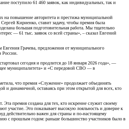
ание поступило 61 460 заявок, как индивидуальных, так и
х на повышение авторитета и престижа муниципальной
Сергей Кириенко, ставит задачу, чтобы премия была
оделана большая подготовительная работа. Мы тщательно
ерес — 61 тыс. заявок со всей страны», – сказал Евгений
м Евгения Грачева, предложения от муниципального
в России.
артовал сегодня и продлится до 18 января 2026 года», —
ущее муниципалитета» и «С передовой СВО — в
метила, что премия «Служение» продолжает объединять
ой и динамичной, оставаясь при этом открытой для всех, кто
 Эта премия создана для тех, кто искренне служит своему
мают участие. Это показывает высокую лояльность и доверие к
руд действительно важен для страны и по-настоящему
нию с прошлым годом: раньше большинство участников было в