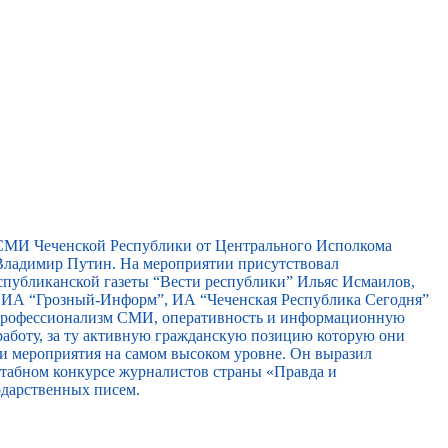
 СМИ Чеченской Республики от Центрального Исполкома
ладимир Путин. На мероприятии присутствовал
спубликанской газеты “Вести республики” Ильяс Исмаилов,
, ИА “Грозный-Информ”, ИА “Чеченская Республика Сегодня”
 профессионализм СМИ, оперативность и информационную
работу, за ту активную гражданскую позицию которую они
ти мероприятия на самом высоком уровне. Он выразил
сштабном конкурсе журналистов страны «Правда и
одарственных писем.