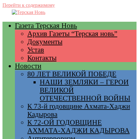
Перейти к содержимому
Газета Терская Новь
Архив Газеты “Терская новь”
Документы
Устав
Контакты
Новости
80 ЛЕТ ВЕЛИКОЙ ПОБЕДЕ
НАШИ ЗЕМЛЯКИ – ГЕРОИ
ВЕЛИКОЙ
ОТЕЧЕСТВЕННОЙ ВОЙНЫ
К 73-й годовщине Ахмата-Хаджи
Кадырова
К 72-ОЙ ГОДОВЩИНЕ
АХМАТА-ХАДЖИ КАДЫРОВА
Антитерроризм