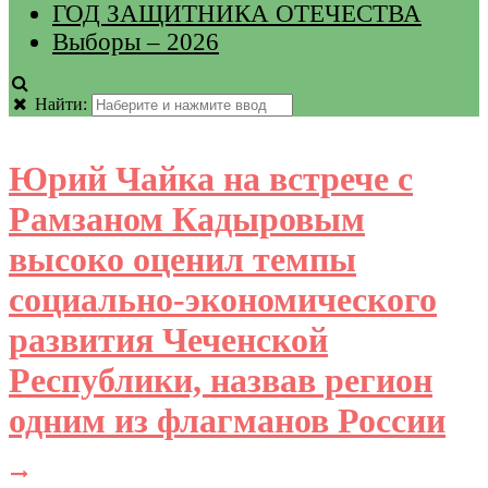
ГОД ЗАЩИТНИКА ОТЕЧЕСТВА
Выборы – 2026
Найти:
Юрий Чайка на встрече с
Рамзаном Кадыровым
высоко оценил темпы
социально-экономического
развития Чеченской
Республики, назвав регион
одним из флагманов России