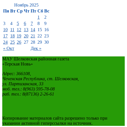
Ноябрь 2025
Пн
Вт
Ср
Чт
Пт
Сб
Вс
1
2
3
4
5
6
7
8
9
10
11
12
13
14
15
16
17
18
19
20
21
22
23
24
25
26
27
28
29
30
« Окт
Дек »
МАУ Шелковская районная газета
«Терская Новь»
Адрес: 366108,
Чеченская Республика, ст. Шелковская,
ул. Партизанская, 33
моб. тел.: 8(963) 595-78-08
раб. тел.: 8(87136) 2-26-61
Копирование материалов сайта разрешено только при
указании активной гиперссылки на источник.