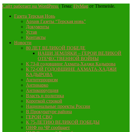
Сайт работает на WordPress
|
Тема:
FlyMag
от Themeisle.
Газета Терская Новь
Архив Газеты “Терская новь”
Документы
Устав
Контакты
Новости
80 ЛЕТ ВЕЛИКОЙ ПОБЕДЕ
НАШИ ЗЕМЛЯКИ – ГЕРОИ ВЕЛИКОЙ
ОТЕЧЕСТВЕННОЙ ВОЙНЫ
К 73-й годовщине Ахмата-Хаджи Кадырова
К 72-ОЙ ГОДОВЩИНЕ АХМАТА-ХАДЖИ
КАДЫРОВА
Антитерроризм
Антинарко
Антикоррупция
Власть и политика
Короткой строкой
Национальные проекты России
В Прокуратуре района
ГЕРОИ СВО
К 75-ЛЕТИЮ ВЕЛИКОЙ ПОБЕДЫ
ОНФ по ЧР сообщает