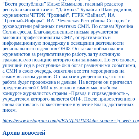
“Вести республики” Ильяс Исмаилов, главный редактор
республиканской газеты “Даймохк” Бувайсар Шамсуддинов,
журналисты ЧГТРК “Грозный”, ГТРК “Вайнах”, ИА
“Грозный-Информ”, ИА “Чеченская Республика Сегодня” и
руководители районных печатных СМИ. По словам Хусейна
Солтагереева, Благодарственные письма вручаются за
высокий профессионализм СМИ, оперативность и
информационную поддержку в освещении деятельности
регионального отделения ОНФ. Он также поблагодарил
журналистов за результативную работу, за ту активную
гражданскую позицию которую они занимают. По его словам,
ушедший год в республике был богат различными событиями,
а СМИ в свою очередь, освятили все эти мероприятия на
самом высоком уровне. Он выразил уверенность, что это
работа будет продолжена и дальше. На встрече он пригласил
представителей СМИ к участию в самом масштабном
конкурсе журналистов страны «Правда и справедливость»,
учредителем которого является ОНФ. После приветственного
слова состоялось торжественное вручение Благодарственных
писем.
https://www.instagram.com/p/B7rVf23ITM3/utm_source=ig_web_cop
Архив новостей