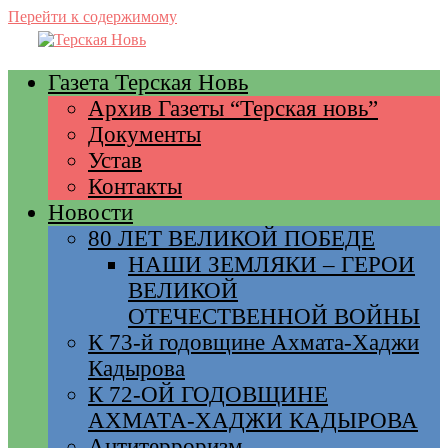
Перейти к содержимому
Газета Терская Новь
Архив Газеты “Терская новь”
Документы
Устав
Контакты
Новости
80 ЛЕТ ВЕЛИКОЙ ПОБЕДЕ
НАШИ ЗЕМЛЯКИ – ГЕРОИ
ВЕЛИКОЙ
ОТЕЧЕСТВЕННОЙ ВОЙНЫ
К 73-й годовщине Ахмата-Хаджи
Кадырова
К 72-ОЙ ГОДОВЩИНЕ
АХМАТА-ХАДЖИ КАДЫРОВА
Антитерроризм