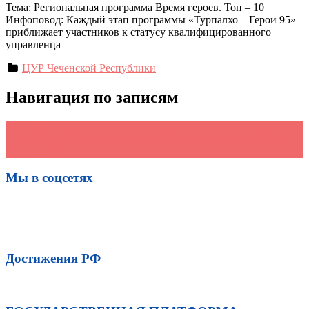
Тема: Региональная программа Время героев. Топ – 10
Инфоповод: Каждый этап программы «Турпалхо – Герои 95»
приближает участников к статусу квалифицированного
управленца
ЦУР Чеченской Республики
Навигация по записям
←
Рамзан Кадыров о строительстве нового района имени В.
Путина: Один из самых масштабных и значимых проектов
39 ТН 2025
→
Мы в соцсетях
Достижения РФ