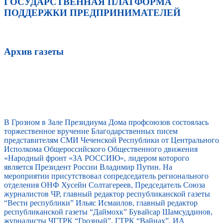
ГОСУДАРСТВЕННАЯ ПЛАТФОРМА
ПОДДЕРЖКИ ПРЕДПРИНИМАТЕЛЕЙ
Архив газеты
В Грозном в Зале Президиума Дома профсоюзов состоялась
торжественное вручение Благодарственных писем
представителям СМИ Чеченской Республики от Центрального
Исполкома Общероссийского Общественного движения
«Народный фронт «ЗА РОССИЮ», лидером которого
является Президент России Владимир Путин. На
мероприятии присутствовал сопредседатель регионального
отделения ОНФ Хусейн Солтагереев, Председатель Союза
журналистов ЧР, главный редактор республиканской газеты
“Вести республики” Ильяс Исмаилов, главный редактор
республиканской газеты “Даймохк” Бувайсар Шамсуддинов,
журналисты ЧГТРК “Грозный”, ГТРК “Вайнах”, ИА