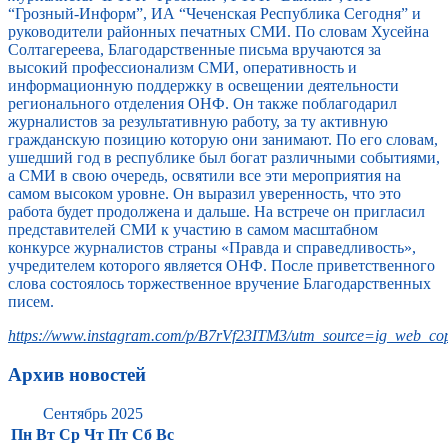
“Грозный-Информ”, ИА “Чеченская Республика Сегодня” и
руководители районных печатных СМИ. По словам Хусейна
Солтагереева, Благодарственные письма вручаются за
высокий профессионализм СМИ, оперативность и
информационную поддержку в освещении деятельности
регионального отделения ОНФ. Он также поблагодарил
журналистов за результативную работу, за ту активную
гражданскую позицию которую они занимают. По его словам,
ушедший год в республике был богат различными событиями,
а СМИ в свою очередь, освятили все эти мероприятия на
самом высоком уровне. Он выразил уверенность, что это
работа будет продолжена и дальше. На встрече он пригласил
представителей СМИ к участию в самом масштабном
конкурсе журналистов страны «Правда и справедливость»,
учредителем которого является ОНФ. После приветственного
слова состоялось торжественное вручение Благодарственных
писем.
https://www.instagram.com/p/B7rVf23ITM3/utm_source=ig_web_cop
Архив новостей
Сентябрь 2025
Пн
Вт
Ср
Чт
Пт
Сб
Вс