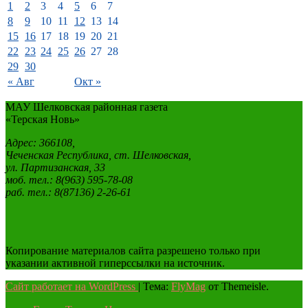
1
2
3
4
5
6
7
8
9
10
11
12
13
14
15
16
17
18
19
20
21
22
23
24
25
26
27
28
29
30
« Авг
Окт »
МАУ Шелковская районная газета
«Терская Новь»
Адрес: 366108,
Чеченская Республика, ст. Шелковская,
ул. Партизанская, 33
моб. тел.: 8(963) 595-78-08
раб. тел.: 8(87136) 2-26-61
Копирование материалов сайта разрешено только при
указании активной гиперссылки на источник.
Сайт работает на WordPress
|
Тема:
FlyMag
от Themeisle.