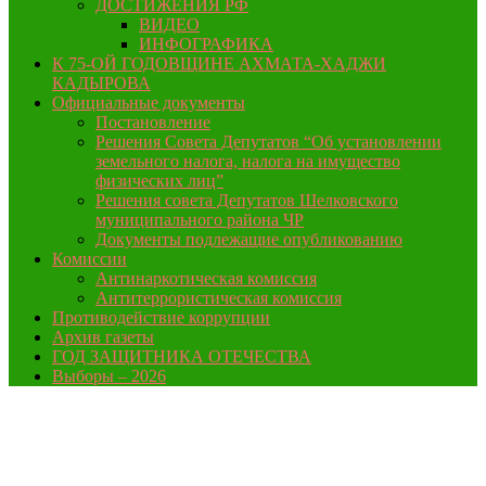
ДОСТИЖЕНИЯ РФ
ВИДЕО
ИНФОГРАФИКА
К 75-ОЙ ГОДОВЩИНЕ АХМАТА-ХАДЖИ
КАДЫРОВА
Официальные документы
Постановление
Решения Совета Депутатов “Об установлении
земельного налога, налога на имущество
физических лиц”
Решения совета Депутатов Шелковского
муниципального района ЧР
Документы подлежащие опубликованию
Комиссии
Антинаркотическая комиссия
Антитеррористическая комиссия
Противодействие коррупции
Архив газеты
ГОД ЗАЩИТНИКА ОТЕЧЕСТВА
Выборы – 2026