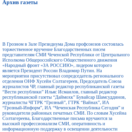
Архив газеты
В Грозном в Зале Президиума Дома профсоюзов состоялась
торжественное вручение Благодарственных писем
представителям СМИ Чеченской Республики от Центрального
Исполкома Общероссийского Общественного движения
«Народный фронт «ЗА РОССИЮ», лидером которого
является Президент России Владимир Путин. На
мероприятии присутствовал сопредседатель регионального
отделения ОНФ Хусейн Солтагереев, Председатель Союза
журналистов ЧР, главный редактор республиканской газеты
“Вести республики” Ильяс Исмаилов, главный редактор
республиканской газеты “Даймохк” Бувайсар Шамсуддинов,
журналисты ЧГТРК “Грозный”, ГТРК “Вайнах”, ИА
“Грозный-Информ”, ИА “Чеченская Республика Сегодня” и
руководители районных печатных СМИ. По словам Хусейна
Солтагереева, Благодарственные письма вручаются за
высокий профессионализм СМИ, оперативность и
информационную поддержку в освещении деятельности