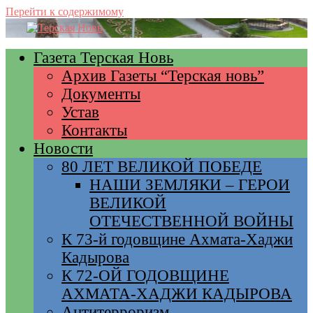
Перейти к содержимому
Газета Терская Новь
Архив Газеты “Терская новь”
Документы
Устав
Контакты
Новости
80 ЛЕТ ВЕЛИКОЙ ПОБЕДЕ
НАШИ ЗЕМЛЯКИ – ГЕРОИ
ВЕЛИКОЙ
ОТЕЧЕСТВЕННОЙ ВОЙНЫ
К 73-й годовщине Ахмата-Хаджи
Кадырова
К 72-ОЙ ГОДОВЩИНЕ
АХМАТА-ХАДЖИ КАДЫРОВА
Антитерроризм