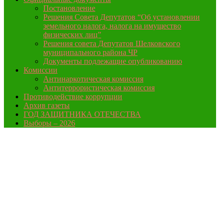
Постановление
Решения Совета Депутатов “Об установлении
земельного налога, налога на имущество
физических лиц”
Решения совета Депутатов Шелковского
муниципального района ЧР
Документы подлежащие опубликованию
Комиссии
Антинаркотическая комиссия
Антитеррористическая комиссия
Противодействие коррупции
Архив газеты
ГОД ЗАЩИТНИКА ОТЕЧЕСТВА
Выборы – 2026