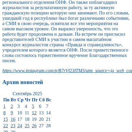
регионального отделения ОНФ. Он также поблагодарил
журналистов за результативную работу, за ту активную
гражданскую позицию которую они занимают. По его словам,
ушедший год в республике был богат различными событиями,
а СМИ в свою очередь, освятили все эти мероприятия на
самом высоком уровне. Он выразил уверенность, что это
работа будет продолжена и дальше. На встрече он пригласил
представителей СМИ к участию в самом масштабном
конкурсе журналистов страны «Правда и справедливость»,
учредителем которого является ОНФ. После приветственного
слова состоялось торжественное вручение Благодарственных
писем.
https://www.instagram.com/p/B7rVf23ITM3/utm_source=ig_web_cop
Архив новостей
Сентябрь 2025
Пн
Вт
Ср
Чт
Пт
Сб
Вс
1
2
3
4
5
6
7
8
9
10
11
12
13
14
15
16
17
18
19
20
21
22
23
24
25
26
27
28