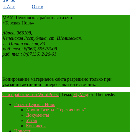
29
30
« Авг
Окт »
МАУ Шелковская районная газета
«Терская Новь»
Адрес: 366108,
Чеченская Республика, ст. Шелковская,
ул. Партизанская, 33
моб. тел.: 8(963) 595-78-08
раб. тел.: 8(87136) 2-26-61
Копирование материалов сайта разрешено только при
указании активной гиперссылки на источник.
Сайт работает на WordPress
|
Тема:
FlyMag
от Themeisle.
Газета Терская Новь
Архив Газеты “Терская новь”
Документы
Устав
Контакты
Новости