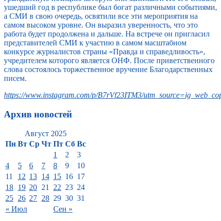
ушедший год в республике был богат различными событиями,
а СМИ в свою очередь, освятили все эти мероприятия на
самом высоком уровне. Он выразил уверенность, что это
работа будет продолжена и дальше. На встрече он пригласил
представителей СМИ к участию в самом масштабном
конкурсе журналистов страны «Правда и справедливость»,
учредителем которого является ОНФ. После приветственного
слова состоялось торжественное вручение Благодарственных
писем.
https://www.instagram.com/p/B7rVf23ITM3/utm_source=ig_web_cop
Архив новостей
Август 2025
Пн
Вт
Ср
Чт
Пт
Сб
Вс
1
2
3
4
5
6
7
8
9
10
11
12
13
14
15
16
17
18
19
20
21
22
23
24
25
26
27
28
29
30
31
« Июл
Сен »