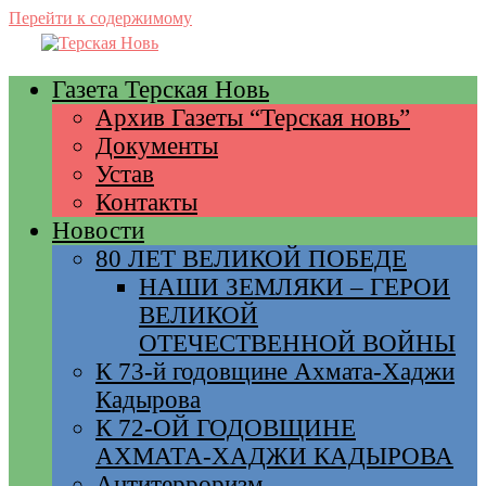
Перейти к содержимому
Газета Терская Новь
Архив Газеты “Терская новь”
Документы
Устав
Контакты
Новости
80 ЛЕТ ВЕЛИКОЙ ПОБЕДЕ
НАШИ ЗЕМЛЯКИ – ГЕРОИ
ВЕЛИКОЙ
ОТЕЧЕСТВЕННОЙ ВОЙНЫ
К 73-й годовщине Ахмата-Хаджи
Кадырова
К 72-ОЙ ГОДОВЩИНЕ
АХМАТА-ХАДЖИ КАДЫРОВА
Антитерроризм