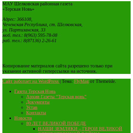
МАУ Шелковская районная газета
«Терская Новь»
Адрес: 366108,
Чеченская Республика, ст. Шелковская,
ул. Партизанская, 33
моб. тел.: 8(963) 595-78-08
раб. тел.: 8(87136) 2-26-61
Копирование материалов сайта разрешено только при
указании активной гиперссылки на источник.
Сайт работает на WordPress
|
Тема:
FlyMag
от Themeisle.
Газета Терская Новь
Архив Газеты “Терская новь”
Документы
Устав
Контакты
Новости
80 ЛЕТ ВЕЛИКОЙ ПОБЕДЕ
НАШИ ЗЕМЛЯКИ – ГЕРОИ ВЕЛИКОЙ