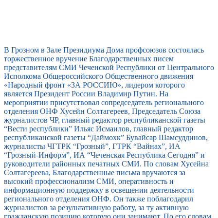
В Грозном в Зале Президиума Дома профсоюзов состоялась
торжественное вручение Благодарственных писем
представителям СМИ Чеченской Республики от Центрального
Исполкома Общероссийского Общественного движения
«Народный фронт «ЗА РОССИЮ», лидером которого
является Президент России Владимир Путин. На
мероприятии присутствовал сопредседатель регионального
отделения ОНФ Хусейн Солтагереев, Председатель Союза
журналистов ЧР, главный редактор республиканской газеты
“Вести республики” Ильяс Исмаилов, главный редактор
республиканской газеты “Даймохк” Бувайсар Шамсуддинов,
журналисты ЧГТРК “Грозный”, ГТРК “Вайнах”, ИА
“Грозный-Информ”, ИА “Чеченская Республика Сегодня” и
руководители районных печатных СМИ. По словам Хусейна
Солтагереева, Благодарственные письма вручаются за
высокий профессионализм СМИ, оперативность и
информационную поддержку в освещении деятельности
регионального отделения ОНФ. Он также поблагодарил
журналистов за результативную работу, за ту активную
гражданскую позицию которую они занимают. По его словам,