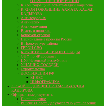
ОТЕЧЕСТВЕННОЙ ВОЙНЫ
К 73-й годовщине Ахмата-Хаджи Кадырова
К 72-ОЙ ГОДОВЩИНЕ АХМАТА-ХАДЖИ
КАДЫРОВА
Антитерроризм
Антинарко
Антикоррупция
Власть и политика
Короткой строкой
Национальные проекты России
В Прокуратуре района
ГЕРОИ СВО
К 75-ЛЕТИЮ ВЕЛИКОЙ ПОБЕДЫ
ОНФ по ЧР сообщает
ЦУР Чеченской Республики
У НАШИХ СОСЕДЕЙ
Строительство
ДОСТИЖЕНИЯ РФ
ВИДЕО
ИНФОГРАФИКА
К 75-ОЙ ГОДОВЩИНЕ АХМАТА-ХАДЖИ
КАДЫРОВА
Официальные документы
Постановление
Решения Совета Депутатов “Об установлении