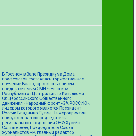
В Грозном в Зале Президиума Дома
профсоюзов состоялась торжественное
вручение Благодарственных писем
представителям СМИ Чеченской
Республики от Центрального Исполкома
Общероссийского Общественного
движения «Народный фронт «ЗА РОССИЮ»,
лидером которого является Президент
России Владимир Путин. На мероприятии
присутствовал сопредседатель
регионального отделения ОНФ Хусейн
Солтагереев, Председатель Союза
журналистов ЧР, главный редактор