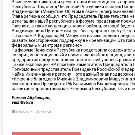
В числе участников, чьи презентации инвестиционных прое
Республика. Так, стенд Чеченской Республики посетил Пре
Владимирович Мишустин. Об этом в своем Телеграм-канале 
Глава региона сообщил, что Председатель Правительства Ч
делегацию нашей республики на форуме, представил премь
Грозного, а также концепцию нового района, который буде
Владимировича Путина – лидера, благодаря которому Чеченс
По словам Р. Кадырова, М. Мишустин высоко оценил предст
оказать всестороннюю поддержку в их реализации. Это гово
федеральным центром и регионом.
На форуме Чеченская Республика представила содержател
колорит, инвестиционный и промышленный потенциал, достиж
предприятия продемонстрировали высокий уровень развития
Также экспозицию ЧР посетили заместитель Председателя 
Полномочный представитель Президента Российской Федер
Чайка. Их внимание к региону – это важный знак поддержки 
«Искренне благодарю Михаила Владимировича Мишустина за
руководством Президента РФ Владимира Владимировича Пу
развития и процветания как Чеченской Республики, так и все
Рамзан Абубакаров,
vesti095.ru
Власть и политика