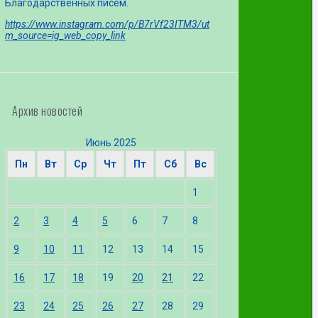
Благодарственных писем.
https://www.instagram.com/p/B7rVf23ITM3/ut
m_source=ig_web_copy_link
Архив новостей
Июнь 2025
Пн
Вт
Ср
Чт
Пт
Сб
Вс
1
2
3
4
5
6
7
8
9
10
11
12
13
14
15
16
17
18
19
20
21
22
23
24
25
26
27
28
29