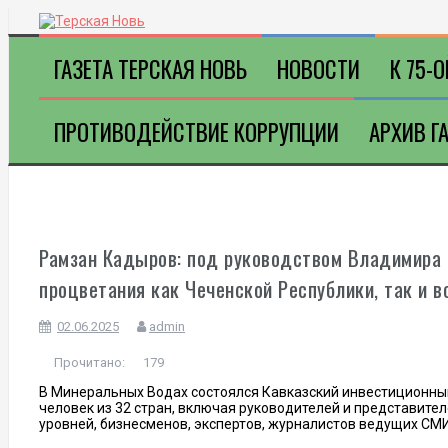
П
е
р
ГАЗЕТА ТЕРСКАЯ НОВЬ
НОВОСТИ
К 75-
е
й
т
и
ПРОТИВОДЕЙСТВИЕ КОРРУПЦИИ
АРХИВ Г
к
с
о
д
е
р
ж
и
Рамзан Кадыров: под руководством Владимира 
м
о
процветания как Чеченской Республики, так и в
м
у
02.06.2025
admin
Прочитано:
179
В Минеральных Водах состоялся Кавказский инвестиционный
человек из 32 стран, включая руководителей и представите
уровней, бизнесменов, экспертов, журналистов ведущих СМИ 