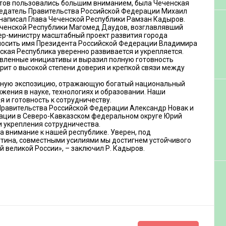
ктов пользовались большим вниманием, была Чеченская
дседатель Правительства Российской Федерации Михаил
написал Глава Чеченской Республики Рамзан Кадыров.
еченской Республики Магомед Даудов, возглавлявший
ер-министру масштабный проект развития города
т носить имя Президента Российской Федерации Владимира
кая Республика уверенно развивается и укрепляется.
авленные инициативы и выразил полную готовность
рит о высокой степени доверия и крепкой связи между
ьную экспозицию, отражающую богатый национальный
ения в науке, технологиях и образовании. Наши
 и готовность к сотрудничеству.
Правительства Российской Федерации Александр Новак и
ации в Северо-Кавказском федеральном округе Юрий
и укрепления сотрудничества.
 внимание к нашей республике. Уверен, под
тина, совместными усилиями мы достигнем устойчивого
й великой России», – заключил Р. Кадыров.