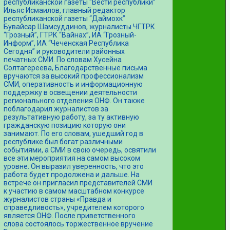
республиканской газеты “Вести республики”
Ильяс Исмаилов, главный редактор
республиканской газеты “Даймохк”
Бувайсар Шамсуддинов, журналисты ЧГТРК
“Грозный”, ГТРК “Вайнах”, ИА “Грозный-
Информ”, ИА “Чеченская Республика
Сегодня” и руководители районных
печатных СМИ. По словам Хусейна
Солтагереева, Благодарственные письма
вручаются за высокий профессионализм
СМИ, оперативность и информационную
поддержку в освещении деятельности
регионального отделения ОНФ. Он также
поблагодарил журналистов за
результативную работу, за ту активную
гражданскую позицию которую они
занимают. По его словам, ушедший год в
республике был богат различными
событиями, а СМИ в свою очередь, освятили
все эти мероприятия на самом высоком
уровне. Он выразил уверенность, что это
работа будет продолжена и дальше. На
встрече он пригласил представителей СМИ
к участию в самом масштабном конкурсе
журналистов страны «Правда и
справедливость», учредителем которого
является ОНФ. После приветственного
слова состоялось торжественное вручение