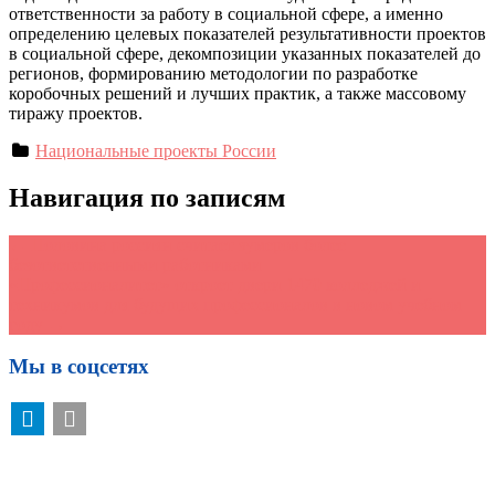
ответственности за работу в социальной сфере, а именно
определению целевых показателей результативности проектов
в социальной сфере, декомпозиции указанных показателей до
регионов, формированию методологии по разработке
коробочных решений и лучших практик, а также массовому
тиражу проектов.
Национальные проекты России
Навигация по записям
←
Половина россиян считает зумеров более
безответственными работниками
«Профессионалитет» откроет двери 1470 колледжей и
техникумов для будущих профессионалов в новом учебном
году
→
Мы в соцсетях