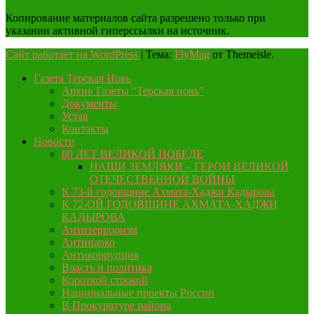
Копирование материалов сайта разрешено только при
указании активной гиперссылки на источник.
Сайт работает на WordPress
|
Тема:
FlyMag
от Themeisle.
Газета Терская Новь
Архив Газеты “Терская новь”
Документы
Устав
Контакты
Новости
80 ЛЕТ ВЕЛИКОЙ ПОБЕДЕ
НАШИ ЗЕМЛЯКИ – ГЕРОИ ВЕЛИКОЙ
ОТЕЧЕСТВЕННОЙ ВОЙНЫ
К 73-й годовщине Ахмата-Хаджи Кадырова
К 72-ОЙ ГОДОВЩИНЕ АХМАТА-ХАДЖИ
КАДЫРОВА
Антитерроризм
Антинарко
Антикоррупция
Власть и политика
Короткой строкой
Национальные проекты России
В Прокуратуре района