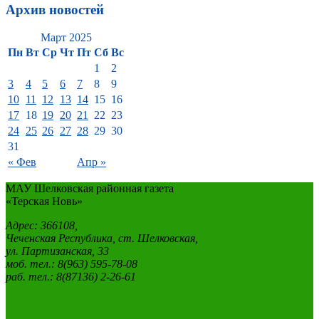
Архив новостей
Март 2025
Пн
Вт
Ср
Чт
Пт
Сб
Вс
1
2
3
4
5
6
7
8
9
10
11
12
13
14
15
16
17
18
19
20
21
22
23
24
25
26
27
28
29
30
31
« Фев
Апр »
МАУ Шелковская районная газета
«Терская Новь»
Адрес: 366108,
Чеченская Республика, ст. Шелковская,
ул. Партизанская, 33
моб. тел.: 8(963) 595-78-08
раб. тел.: 8(87136) 2-26-61