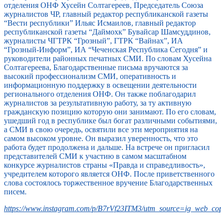
отделения ОНФ Хусейн Солтагереев, Председатель Союза
журналистов ЧР, главный редактор республиканской газеты
“Вести республики” Ильяс Исмаилов, главный редактор
республиканской газеты “Даймохк” Бувайсар Шамсуддинов,
журналисты ЧГТРК “Грозный”, ГТРК “Вайнах”, ИА
“Грозный-Информ”, ИА “Чеченская Республика Сегодня” и
руководители районных печатных СМИ. По словам Хусейна
Солтагереева, Благодарственные письма вручаются за
высокий профессионализм СМИ, оперативность и
информационную поддержку в освещении деятельности
регионального отделения ОНФ. Он также поблагодарил
журналистов за результативную работу, за ту активную
гражданскую позицию которую они занимают. По его словам,
ушедший год в республике был богат различными событиями,
а СМИ в свою очередь, освятили все эти мероприятия на
самом высоком уровне. Он выразил уверенность, что это
работа будет продолжена и дальше. На встрече он пригласил
представителей СМИ к участию в самом масштабном
конкурсе журналистов страны «Правда и справедливость»,
учредителем которого является ОНФ. После приветственного
слова состоялось торжественное вручение Благодарственных
писем.
https://www.instagram.com/p/B7rVf23ITM3/utm_source=ig_web_cop