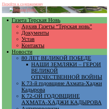
Перейти к содержимому
Газета Терская Новь
Архив Газеты “Терская новь”
Документы
Устав
Контакты
Новости
80 ЛЕТ ВЕЛИКОЙ ПОБЕДЕ
НАШИ ЗЕМЛЯКИ – ГЕРОИ
ВЕЛИКОЙ
ОТЕЧЕСТВЕННОЙ ВОЙНЫ
К 73-й годовщине Ахмата-Хаджи
Кадырова
К 72-ОЙ ГОДОВЩИНЕ
АХМАТА-ХАДЖИ КАДЫРОВА
Антитерроризм