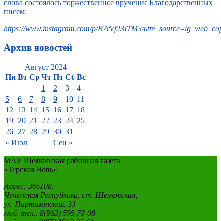
слова состоялось торжественное вручение Благодарственных
писем.
https://www.instagram.com/p/B7rVf23ITM3/utm_source=ig_web_cop
Архив новостей
Август 2024
Пн
Вт
Ср
Чт
Пт
Сб
Вс
1
2
3
4
5
6
7
8
9
10
11
12
13
14
15
16
17
18
19
20
21
22
23
24
25
26
27
28
29
30
31
« Июл
Сен »
МАУ Шелковская районная газета
«Терская Новь»
Адрес: 366108,
Чеченская Республика, ст. Шелковская,
ул. Партизанская, 33
моб. тел.: 8(963) 595-78-08