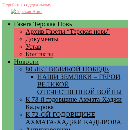
Перейти к содержимому
Газета Терская Новь
Архив Газеты “Терская новь”
Документы
Устав
Контакты
Новости
80 ЛЕТ ВЕЛИКОЙ ПОБЕДЕ
НАШИ ЗЕМЛЯКИ – ГЕРОИ
ВЕЛИКОЙ
ОТЕЧЕСТВЕННОЙ ВОЙНЫ
К 73-й годовщине Ахмата-Хаджи
Кадырова
К 72-ОЙ ГОДОВЩИНЕ
АХМАТА-ХАДЖИ КАДЫРОВА
Антитерроризм