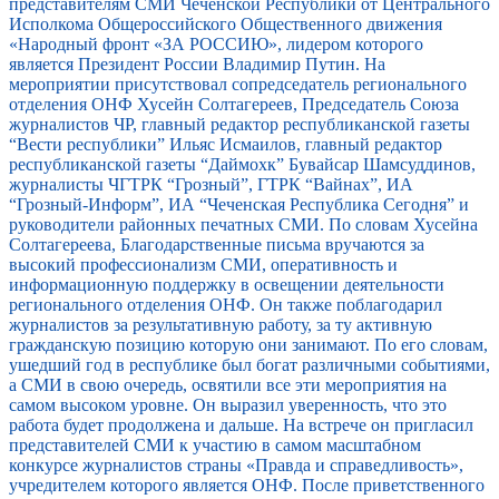
представителям СМИ Чеченской Республики от Центрального
Исполкома Общероссийского Общественного движения
«Народный фронт «ЗА РОССИЮ», лидером которого
является Президент России Владимир Путин. На
мероприятии присутствовал сопредседатель регионального
отделения ОНФ Хусейн Солтагереев, Председатель Союза
журналистов ЧР, главный редактор республиканской газеты
“Вести республики” Ильяс Исмаилов, главный редактор
республиканской газеты “Даймохк” Бувайсар Шамсуддинов,
журналисты ЧГТРК “Грозный”, ГТРК “Вайнах”, ИА
“Грозный-Информ”, ИА “Чеченская Республика Сегодня” и
руководители районных печатных СМИ. По словам Хусейна
Солтагереева, Благодарственные письма вручаются за
высокий профессионализм СМИ, оперативность и
информационную поддержку в освещении деятельности
регионального отделения ОНФ. Он также поблагодарил
журналистов за результативную работу, за ту активную
гражданскую позицию которую они занимают. По его словам,
ушедший год в республике был богат различными событиями,
а СМИ в свою очередь, освятили все эти мероприятия на
самом высоком уровне. Он выразил уверенность, что это
работа будет продолжена и дальше. На встрече он пригласил
представителей СМИ к участию в самом масштабном
конкурсе журналистов страны «Правда и справедливость»,
учредителем которого является ОНФ. После приветственного