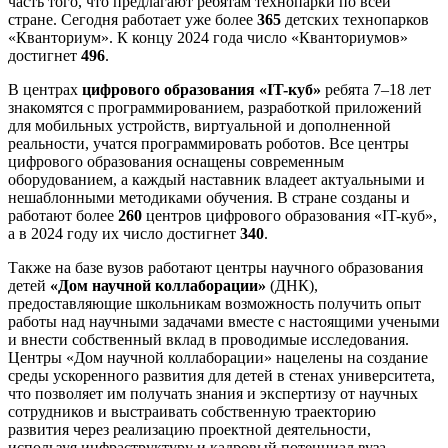
часть того, что предлагают ребятам технопарки по всей
стране. Сегодня работает уже более
365
детских технопарков
«Кванториум». К концу 2024 года число «Кванториумов»
достигнет
496
.
В центрах
цифрового образования «IT-куб»
ребята 7–18 лет
знакомятся с программированием, разработкой приложений
для мобильных устройств, виртуальной и дополненной
реальности, учатся программировать роботов. Все центры
цифрового образования оснащены современным
оборудованием, а каждый наставник владеет актуальными и
нешаблонными методиками обучения. В стране созданы и
работают более
260
центров цифрового образования «IT-куб»,
а в 2024 году их число достигнет
340
.
Также на базе вузов работают центры научного образования
детей
«Дом научной коллаборации»
(ДНК),
предоставляющие школьникам возможность получить опыт
работы над научными задачами вместе с настоящими учеными
и внести собственный вклад в проводимые исследования.
Центры «Дом научной коллаборации» нацелены на создание
среды ускоренного развития для детей в стенах университета,
что позволяет им получать знания и экспертизу от научных
сотрудников и выстраивать собственную траекторию
развития через реализацию проектной деятельности,
используя инфраструктуру и кадровый потенциал вуза.