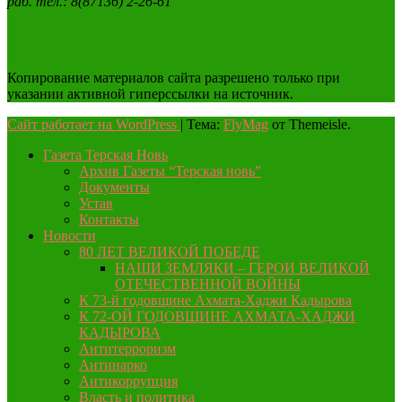
раб. тел.: 8(87136) 2-26-61
Копирование материалов сайта разрешено только при
указании активной гиперссылки на источник.
Сайт работает на WordPress
|
Тема:
FlyMag
от Themeisle.
Газета Терская Новь
Архив Газеты “Терская новь”
Документы
Устав
Контакты
Новости
80 ЛЕТ ВЕЛИКОЙ ПОБЕДЕ
НАШИ ЗЕМЛЯКИ – ГЕРОИ ВЕЛИКОЙ
ОТЕЧЕСТВЕННОЙ ВОЙНЫ
К 73-й годовщине Ахмата-Хаджи Кадырова
К 72-ОЙ ГОДОВЩИНЕ АХМАТА-ХАДЖИ
КАДЫРОВА
Антитерроризм
Антинарко
Антикоррупция
Власть и политика