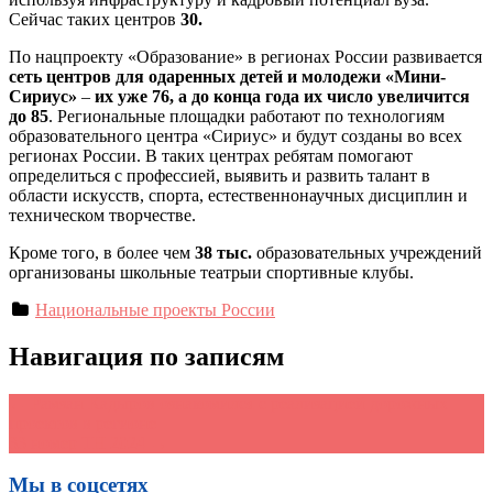
Сейчас таких центров
30.
По нацпроекту «Образование» в регионах России развивается
сеть центров для одаренных детей и молодежи «Мини-
Сириус»
–
их уже 76, а до конца года их число увеличится
до 85
. Региональные площадки работают по технологиям
образовательного центра «Сириус» и будут созданы во всех
регионах России. В таких центрах ребятам помогают
определиться с профессией, выявить и развить талант в
области искусств, спорта, естественнонаучных дисциплин и
техническом творчестве.
Кроме того, в более чем
38 тыс.
образовательных учреждений
организованы школьные театрыи спортивные клубы.
Национальные проекты России
Навигация по записям
←
Рамзан Кадыров ознакомился с реализацией дорожных
проектов в регионе
33 номер ТН 2024
→
Мы в соцсетях