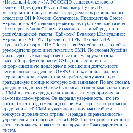
«Народный фронт «ЗА РОССИЮ», лидером которого
является Президент России Владимир Путин. На
мероприятии присутствовал сопредседатель регионального
отделения ОНФ Хусейн Солтагереев, Председатель Союза
журналистов ЧР, главный редактор республиканской газеты
“Вести республики” Ильяс Исмаилов, главный редактор
республиканской газеты “Даймохк” Бувайсар Шамсуддинов,
журналисты ЧГТРК “Грозный”, ГТРК “Вайнах”, ИА
“Грозный-Информ”, ИА “Чеченская Республика Сегодня” и
руководители районных печатных СМИ. По словам Хусейна
Солтагереева, Благодарственные письма вручаются за
высокий профессионализм СМИ, оперативность и
информационную поддержку в освещении деятельности
регионального отделения ОНФ. Он также поблагодарил
журналистов за результативную работу, за ту активную
гражданскую позицию которую они занимают. По его словам,
ушедший год в республике был богат различными событиями,
а СМИ в свою очередь, освятили все эти мероприятия на
самом высоком уровне. Он выразил уверенность, что это
работа будет продолжена и дальше. На встрече он пригласил
представителей СМИ к участию в самом масштабном
конкурсе журналистов страны «Правда и справедливость»,
учредителем которого является ОНФ. После приветственного
слова состоялось торжественное вручение Благодарственных
писем.