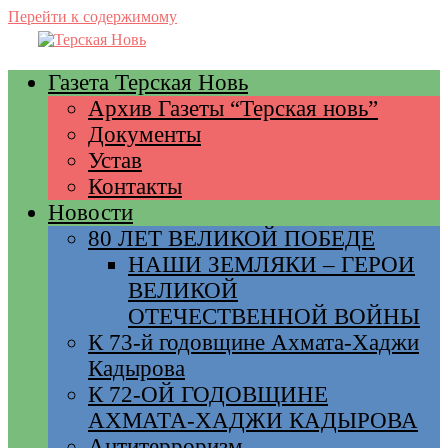
Перейти к содержимому
Газета Терская Новь
Архив Газеты “Терская новь”
Документы
Устав
Контакты
Новости
80 ЛЕТ ВЕЛИКОЙ ПОБЕДЕ
НАШИ ЗЕМЛЯКИ – ГЕРОИ
ВЕЛИКОЙ
ОТЕЧЕСТВЕННОЙ ВОЙНЫ
К 73-й годовщине Ахмата-Хаджи
Кадырова
К 72-ОЙ ГОДОВЩИНЕ
АХМАТА-ХАДЖИ КАДЫРОВА
Антитерроризм