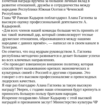
Почётная награда вручена за большой личный вклад в
развитие отношений, дружбы и сотрудничества между
народами Республики Южная Осетия и Чеченской
Республики.
Глава ЧР Рамзан Кадыров поблагодарил Алана Гаглоева за
высокую оценку профессиональной деятельности А.
Кадыровой.
«Для всех членов нашей команды большая честь принять от
вас такой значимый дар, который символизирует тесные
дружеские отношения, образовавшиеся между нашими
народами с давних времён», — написал он в своем канале в
Телеграм.
Он отметил, что под мудрым руководством А. Гаглоева
республика методично развивается и делает большие успехи
во всех ключевых направлениях.
«Он проводит взвешенную внешнюю политику, которая
способствует налаживанию крепких экономических и
культурных связей с Россией и другими странами. Это
говорит о его высоком профессионализме и превосходных
лидерских качествах.
Я еще раз благодарю Алана Гаглоева за такую высокую
награду! Уверен, с годами наши отношения будут крепнуть и
приносить большую пользу братским народам.
Искренне поздравляю Айшат Кадырову с этой высокой
наградой и признанием заслуг! Министерство культуры ЧР