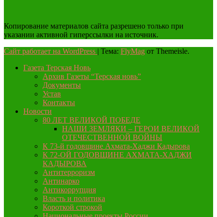
Копирование материалов сайта разрешено только при
указании активной гиперссылки на источник.
Сайт работает на WordPress
|
Тема:
FlyMag
от Themeisle.
Газета Терская Новь
Архив Газеты “Терская новь”
Документы
Устав
Контакты
Новости
80 ЛЕТ ВЕЛИКОЙ ПОБЕДЕ
НАШИ ЗЕМЛЯКИ – ГЕРОИ ВЕЛИКОЙ
ОТЕЧЕСТВЕННОЙ ВОЙНЫ
К 73-й годовщине Ахмата-Хаджи Кадырова
К 72-ОЙ ГОДОВЩИНЕ АХМАТА-ХАДЖИ
КАДЫРОВА
Антитерроризм
Антинарко
Антикоррупция
Власть и политика
Короткой строкой
Национальные проекты России