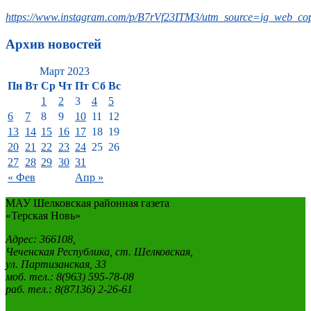
https://www.instagram.com/p/B7rVf23ITM3/utm_source=ig_web_cop
Архив новостей
Март 2023
Пн
Вт
Ср
Чт
Пт
Сб
Вс
1
2
3
4
5
6
7
8
9
10
11
12
13
14
15
16
17
18
19
20
21
22
23
24
25
26
27
28
29
30
31
« Фев
Апр »
МАУ Шелковская районная газета
«Терская Новь»
Адрес: 366108,
Чеченская Республика, ст. Шелковская,
ул. Партизанская, 33
моб. тел.: 8(963) 595-78-08
раб. тел.: 8(87136) 2-26-61