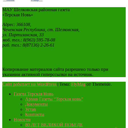
МАУ Шелковская районная газета
«Терская Новь»
Адрес: 366108,
Чеченская Республика, ст. Шелковская,
ул. Партизанская, 33
моб. тел.: 8(963) 595-78-08
раб. тел.: 8(87136) 2-26-61
Копирование материалов сайта разрешено только при
указании активной гиперссылки на источник.
Сайт работает на WordPress
|
Тема:
FlyMag
от Themeisle.
Газета Терская Новь
Архив Газеты “Терская новь”
Документы
Устав
Контакты
Новости
80 ЛЕТ ВЕЛИКОЙ ПОБЕДЕ