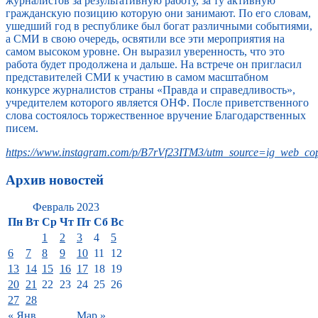
журналистов за результативную работу, за ту активную
гражданскую позицию которую они занимают. По его словам,
ушедший год в республике был богат различными событиями,
а СМИ в свою очередь, освятили все эти мероприятия на
самом высоком уровне. Он выразил уверенность, что это
работа будет продолжена и дальше. На встрече он пригласил
представителей СМИ к участию в самом масштабном
конкурсе журналистов страны «Правда и справедливость»,
учредителем которого является ОНФ. После приветственного
слова состоялось торжественное вручение Благодарственных
писем.
https://www.instagram.com/p/B7rVf23ITM3/utm_source=ig_web_cop
Архив новостей
Февраль 2023
Пн
Вт
Ср
Чт
Пт
Сб
Вс
1
2
3
4
5
6
7
8
9
10
11
12
13
14
15
16
17
18
19
20
21
22
23
24
25
26
27
28
« Янв
Мар »