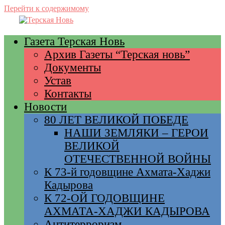
Перейти к содержимому
Газета Терская Новь
Архив Газеты “Терская новь”
Документы
Устав
Контакты
Новости
80 ЛЕТ ВЕЛИКОЙ ПОБЕДЕ
НАШИ ЗЕМЛЯКИ – ГЕРОИ
ВЕЛИКОЙ
ОТЕЧЕСТВЕННОЙ ВОЙНЫ
К 73-й годовщине Ахмата-Хаджи
Кадырова
К 72-ОЙ ГОДОВЩИНЕ
АХМАТА-ХАДЖИ КАДЫРОВА
Антитерроризм