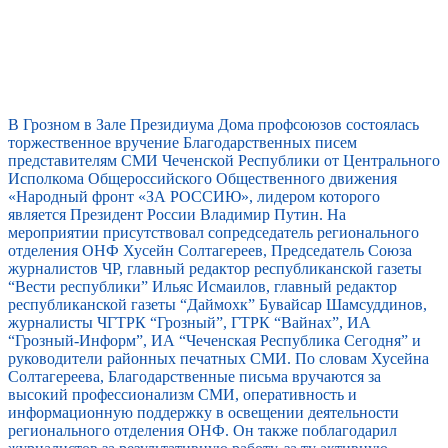
В Грозном в Зале Президиума Дома профсоюзов состоялась
торжественное вручение Благодарственных писем
представителям СМИ Чеченской Республики от Центрального
Исполкома Общероссийского Общественного движения
«Народный фронт «ЗА РОССИЮ», лидером которого
является Президент России Владимир Путин. На
мероприятии присутствовал сопредседатель регионального
отделения ОНФ Хусейн Солтагереев, Председатель Союза
журналистов ЧР, главный редактор республиканской газеты
“Вести республики” Ильяс Исмаилов, главный редактор
республиканской газеты “Даймохк” Бувайсар Шамсуддинов,
журналисты ЧГТРК “Грозный”, ГТРК “Вайнах”, ИА
“Грозный-Информ”, ИА “Чеченская Республика Сегодня” и
руководители районных печатных СМИ. По словам Хусейна
Солтагереева, Благодарственные письма вручаются за
высокий профессионализм СМИ, оперативность и
информационную поддержку в освещении деятельности
регионального отделения ОНФ. Он также поблагодарил