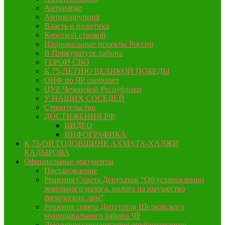
Антинарко
Антикоррупция
Власть и политика
Короткой строкой
Национальные проекты России
В Прокуратуре района
ГЕРОИ СВО
К 75-ЛЕТИЮ ВЕЛИКОЙ ПОБЕДЫ
ОНФ по ЧР сообщает
ЦУР Чеченской Республики
У НАШИХ СОСЕДЕЙ
Строительство
ДОСТИЖЕНИЯ РФ
ВИДЕО
ИНФОГРАФИКА
К 75-ОЙ ГОДОВЩИНЕ АХМАТА-ХАДЖИ
КАДЫРОВА
Официальные документы
Постановление
Решения Совета Депутатов “Об установлении
земельного налога, налога на имущество
физических лиц”
Решения совета Депутатов Шелковского
муниципального района ЧР
Документы подлежащие опубликованию