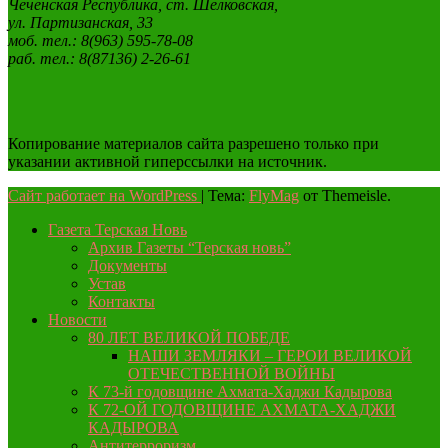
Чеченская Республика, ст. Шелковская,
ул. Партизанская, 33
моб. тел.: 8(963) 595-78-08
раб. тел.: 8(87136) 2-26-61
Копирование материалов сайта разрешено только при
указании активной гиперссылки на источник.
Сайт работает на WordPress
|
Тема:
FlyMag
от Themeisle.
Газета Терская Новь
Архив Газеты “Терская новь”
Документы
Устав
Контакты
Новости
80 ЛЕТ ВЕЛИКОЙ ПОБЕДЕ
НАШИ ЗЕМЛЯКИ – ГЕРОИ ВЕЛИКОЙ
ОТЕЧЕСТВЕННОЙ ВОЙНЫ
К 73-й годовщине Ахмата-Хаджи Кадырова
К 72-ОЙ ГОДОВЩИНЕ АХМАТА-ХАДЖИ
КАДЫРОВА
Антитерроризм