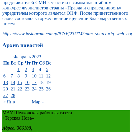
представителей СМИ к участию в самом масштабном
конкурсе журналистов страны «Правда и справедливость»,
учредителем которого является ОНФ. После приветственного
слова состоялось торжественное вручение Благодарственных
писем.
https://www.instagram.com/p/B7rVf23ITM3/utm_source=ig_web_cop
Архив новостей
Февраль 2023
Пн
Вт
Ср
Чт
Пт
Сб
Вс
1
2
3
4
5
6
7
8
9
10
11
12
13
14
15
16
17
18
19
20
21
22
23
24
25
26
27
28
« Янв
Мар »
МАУ Шелковская районная газета
«Терская Новь»
Адрес: 366108,