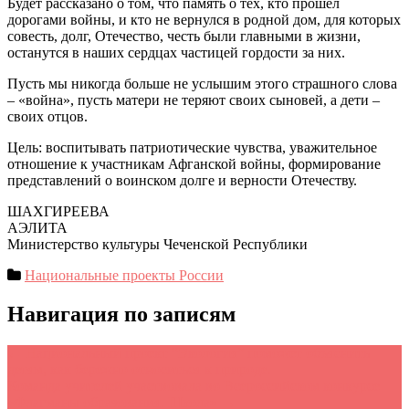
Будет рассказано о том, что память о тех, кто прошел
дорогами войны, и кто не вернулся в родной дом, для которых
совесть, долг, Отечество, честь были главными в жизни,
останутся в наших сердцах частицей гордости за них.
Пусть мы никогда больше не услышим этого страшного слова
– «война», пусть матери не теряют своих сыновей, а дети –
своих отцов.
Цель: воспитывать патриотические чувства, уважительное
отношение к участникам Афганской войны, формирование
представлений о воинском долге и верности Отечеству.
ШАХГИРЕЕВА
АЭЛИТА
Министерство культуры Чеченской Республики
Национальные проекты России
Навигация по записям
←
Национальный проект “Экология” поможет объяснить
детям, как бережно относиться к природе.
Команда учителей участвовала во Всероссийском конкурсе
«Флагманы образования. Школа»
→