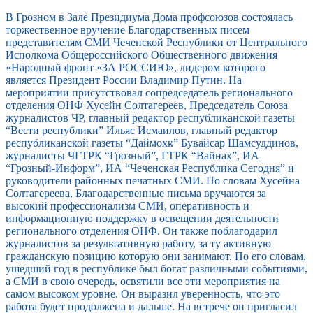
В Грозном в Зале Президиума Дома профсоюзов состоялась
торжественное вручение Благодарственных писем
представителям СМИ Чеченской Республики от Центрального
Исполкома Общероссийского Общественного движения
«Народный фронт «ЗА РОССИЮ», лидером которого
является Президент России Владимир Путин. На
мероприятии присутствовал сопредседатель регионального
отделения ОНФ Хусейн Солтагереев, Председатель Союза
журналистов ЧР, главный редактор республиканской газеты
“Вести республики” Ильяс Исмаилов, главный редактор
республиканской газеты “Даймохк” Бувайсар Шамсуддинов,
журналисты ЧГТРК “Грозный”, ГТРК “Вайнах”, ИА
“Грозный-Информ”, ИА “Чеченская Республика Сегодня” и
руководители районных печатных СМИ. По словам Хусейна
Солтагереева, Благодарственные письма вручаются за
высокий профессионализм СМИ, оперативность и
информационную поддержку в освещении деятельности
регионального отделения ОНФ. Он также поблагодарил
журналистов за результативную работу, за ту активную
гражданскую позицию которую они занимают. По его словам,
ушедший год в республике был богат различными событиями,
а СМИ в свою очередь, освятили все эти мероприятия на
самом высоком уровне. Он выразил уверенность, что это
работа будет продолжена и дальше. На встрече он пригласил