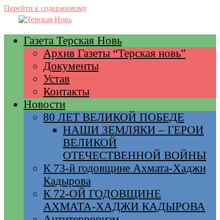
Перейти к содержимому
Газета Терская Новь
Архив Газеты “Терская новь”
Документы
Устав
Контакты
Новости
80 ЛЕТ ВЕЛИКОЙ ПОБЕДЕ
НАШИ ЗЕМЛЯКИ – ГЕРОИ
ВЕЛИКОЙ
ОТЕЧЕСТВЕННОЙ ВОЙНЫ
К 73-й годовщине Ахмата-Хаджи
Кадырова
К 72-ОЙ ГОДОВЩИНЕ
АХМАТА-ХАДЖИ КАДЫРОВА
Антитерроризм