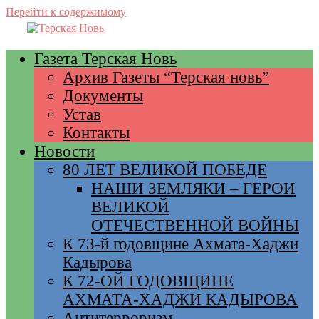
Перейти к содержимому
Газета Терская Новь
Архив Газеты “Терская новь”
Документы
Устав
Контакты
Новости
80 ЛЕТ ВЕЛИКОЙ ПОБЕДЕ
НАШИ ЗЕМЛЯКИ – ГЕРОИ
ВЕЛИКОЙ
ОТЕЧЕСТВЕННОЙ ВОЙНЫ
К 73-й годовщине Ахмата-Хаджи
Кадырова
К 72-ОЙ ГОДОВЩИНЕ
АХМАТА-ХАДЖИ КАДЫРОВА
Антитерроризм