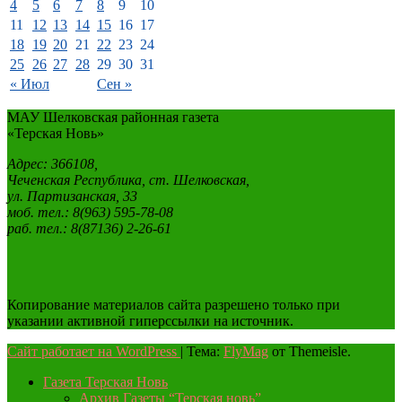
4
5
6
7
8
9
10
11
12
13
14
15
16
17
18
19
20
21
22
23
24
25
26
27
28
29
30
31
« Июл
Сен »
МАУ Шелковская районная газета
«Терская Новь»
Адрес: 366108,
Чеченская Республика, ст. Шелковская,
ул. Партизанская, 33
моб. тел.: 8(963) 595-78-08
раб. тел.: 8(87136) 2-26-61
Копирование материалов сайта разрешено только при
указании активной гиперссылки на источник.
Сайт работает на WordPress
|
Тема:
FlyMag
от Themeisle.
Газета Терская Новь
Архив Газеты “Терская новь”