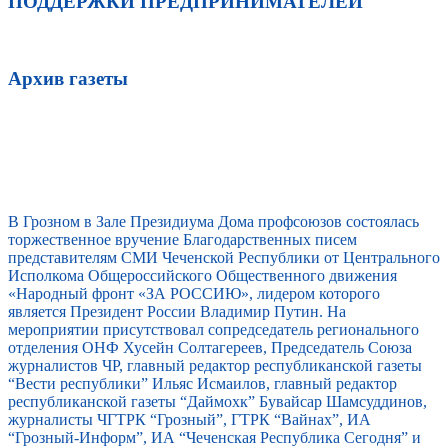
ПОДДЕРЖКИ ПРЕДПРИНИМАТЕЛЕЙ
Архив газеты
В Грозном в Зале Президиума Дома профсоюзов состоялась
торжественное вручение Благодарственных писем
представителям СМИ Чеченской Республики от Центрального
Исполкома Общероссийского Общественного движения
«Народный фронт «ЗА РОССИЮ», лидером которого
является Президент России Владимир Путин. На
мероприятии присутствовал сопредседатель регионального
отделения ОНФ Хусейн Солтагереев, Председатель Союза
журналистов ЧР, главный редактор республиканской газеты
“Вести республики” Ильяс Исмаилов, главный редактор
республиканской газеты “Даймохк” Бувайсар Шамсуддинов,
журналисты ЧГТРК “Грозный”, ГТРК “Вайнах”, ИА
“Грозный-Информ”, ИА “Чеченская Республика Сегодня” и