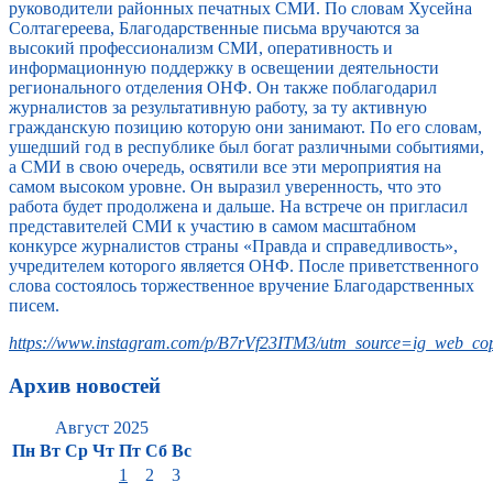
руководители районных печатных СМИ. По словам Хусейна
Солтагереева, Благодарственные письма вручаются за
высокий профессионализм СМИ, оперативность и
информационную поддержку в освещении деятельности
регионального отделения ОНФ. Он также поблагодарил
журналистов за результативную работу, за ту активную
гражданскую позицию которую они занимают. По его словам,
ушедший год в республике был богат различными событиями,
а СМИ в свою очередь, освятили все эти мероприятия на
самом высоком уровне. Он выразил уверенность, что это
работа будет продолжена и дальше. На встрече он пригласил
представителей СМИ к участию в самом масштабном
конкурсе журналистов страны «Правда и справедливость»,
учредителем которого является ОНФ. После приветственного
слова состоялось торжественное вручение Благодарственных
писем.
https://www.instagram.com/p/B7rVf23ITM3/utm_source=ig_web_cop
Архив новостей
Август 2025
Пн
Вт
Ср
Чт
Пт
Сб
Вс
1
2
3