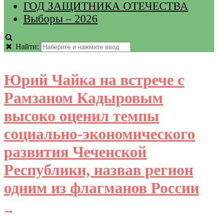
ГОД ЗАЩИТНИКА ОТЕЧЕСТВА
Выборы – 2026
Найти:
Юрий Чайка на встрече с
Рамзаном Кадыровым
высоко оценил темпы
социально-экономического
развития Чеченской
Республики, назвав регион
одним из флагманов России