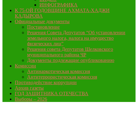
ИНФОГРАФИКА
К 75-ОЙ ГОДОВЩИНЕ АХМАТА-ХАДЖИ
КАДЫРОВА
Официальные документы
Постановление
Решения Совета Депутатов “Об установлении
земельного налога, налога на имущество
физических лиц”
Решения совета Депутатов Шелковского
муниципального района ЧР
Документы подлежащие опубликованию
Комиссии
Антинаркотическая комиссия
Антитеррористическая комиссия
Противодействие коррупции
Архив газеты
ГОД ЗАЩИТНИКА ОТЕЧЕСТВА
Выборы – 2026