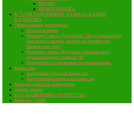
ВИДЕО
ИНФОГРАФИКА
К 75-ОЙ ГОДОВЩИНЕ АХМАТА-ХАДЖИ
КАДЫРОВА
Официальные документы
Постановление
Решения Совета Депутатов “Об установлении
земельного налога, налога на имущество
физических лиц”
Решения совета Депутатов Шелковского
муниципального района ЧР
Документы подлежащие опубликованию
Комиссии
Антинаркотическая комиссия
Антитеррористическая комиссия
Противодействие коррупции
Архив газеты
ГОД ЗАЩИТНИКА ОТЕЧЕСТВА
Выборы – 2026