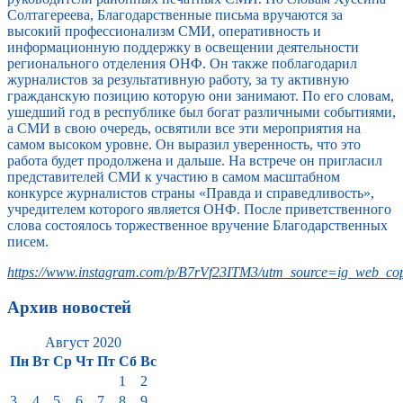
Солтагереева, Благодарственные письма вручаются за
высокий профессионализм СМИ, оперативность и
информационную поддержку в освещении деятельности
регионального отделения ОНФ. Он также поблагодарил
журналистов за результативную работу, за ту активную
гражданскую позицию которую они занимают. По его словам,
ушедший год в республике был богат различными событиями,
а СМИ в свою очередь, освятили все эти мероприятия на
самом высоком уровне. Он выразил уверенность, что это
работа будет продолжена и дальше. На встрече он пригласил
представителей СМИ к участию в самом масштабном
конкурсе журналистов страны «Правда и справедливость»,
учредителем которого является ОНФ. После приветственного
слова состоялось торжественное вручение Благодарственных
писем.
https://www.instagram.com/p/B7rVf23ITM3/utm_source=ig_web_cop
Архив новостей
Август 2020
Пн
Вт
Ср
Чт
Пт
Сб
Вс
1
2
3
4
5
6
7
8
9