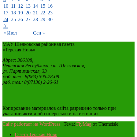
10
11
12
13
14
15
16
17
18
19
20
21
22
23
24
25
26
27
28
29
30
31
« Июл
Сен »
МАУ Шелковская районная газета
«Терская Новь»
Адрес: 366108,
Чеченская Республика, ст. Шелковская,
ул. Партизанская, 33
моб. тел.: 8(963) 595-78-08
раб. тел.: 8(87136) 2-26-61
Копирование материалов сайта разрешено только при
указании активной гиперссылки на источник.
Сайт работает на WordPress
|
Тема:
FlyMag
от Themeisle.
Газета Терская Новь