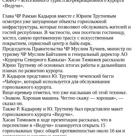
СКФО – всесезонного туристско-рекреационного курорта
«Ведучи».
Глава ЧР Рамзан Кадыров вместе с Юрием Трутневым
осмотрел уже запущенные объекты горнолыжной
инфраструктуры, которые позволяют обслуживать жителей и
гостей республики. В частности, они посетили гостиницу,
хостел, самую протяженную трассу с искусственным
покрытием, сервисный центр и байк-парк.
Председатель Правительства ЧР Муслим Хучиев, министр по
туризму ЧР Муслим Байтазиев и генеральный директор АО
«Курорты Северного Кавказа» Хасан Тимижев рассказали
Юрию Трутневу об основных итогах работы и дальнейших
планах по развитию курорта.
Р. Кадыров представил Ю. Трутневу чеченский багги
«Чаборз», который используется для обслуживания
горнолыжного курорта.
Вице-премьер отметил, что уже наслышан об этой технике.
«Знаком. Хорошая машина. Честно скажу — хорошая», —
сказал он.
Также Р. Кадырову и Ю. Трутневу был представлен макет
горнолыжного курорта «Ведучи».
Хасан Тимижев в ходе презентации рассказал, что в
перспективе в «Ведучи» планируется открыть 15
горнолыжных трасс общей протяженностью около 16 км и