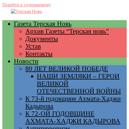
Перейти к содержимому
Газета Терская Новь
Архив Газеты “Терская новь”
Документы
Устав
Контакты
Новости
80 ЛЕТ ВЕЛИКОЙ ПОБЕДЕ
НАШИ ЗЕМЛЯКИ – ГЕРОИ
ВЕЛИКОЙ
ОТЕЧЕСТВЕННОЙ ВОЙНЫ
К 73-й годовщине Ахмата-Хаджи
Кадырова
К 72-ОЙ ГОДОВЩИНЕ
АХМАТА-ХАДЖИ КАДЫРОВА
Антитерроризм