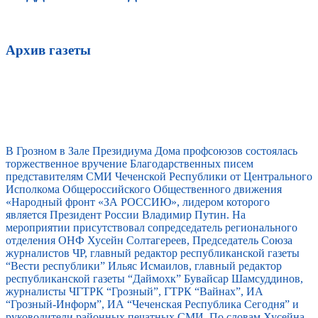
Архив газеты
В Грозном в Зале Президиума Дома профсоюзов состоялась
торжественное вручение Благодарственных писем
представителям СМИ Чеченской Республики от Центрального
Исполкома Общероссийского Общественного движения
«Народный фронт «ЗА РОССИЮ», лидером которого
является Президент России Владимир Путин. На
мероприятии присутствовал сопредседатель регионального
отделения ОНФ Хусейн Солтагереев, Председатель Союза
журналистов ЧР, главный редактор республиканской газеты
“Вести республики” Ильяс Исмаилов, главный редактор
республиканской газеты “Даймохк” Бувайсар Шамсуддинов,
журналисты ЧГТРК “Грозный”, ГТРК “Вайнах”, ИА
“Грозный-Информ”, ИА “Чеченская Республика Сегодня” и
руководители районных печатных СМИ. По словам Хусейна