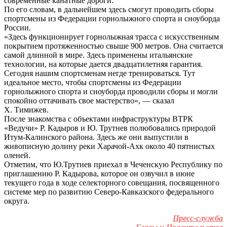
современные канатные дороги.
По его словам, в дальнейшем здесь смогут проводить сборы
спортсмены из Федерации горнолыжного спорта и сноуборда
России.
«Здесь функционирует горнолыжная трасса с искусственным
покрытием протяженностью свыше 900 метров. Она считается
самой длинной в мире. Здесь применены итальянские
технологии, на которые дается двадцатилетняя гарантия.
Сегодня нашим спортсменам негде тренироваться. Тут
идеальное место, чтобы спортсмены из Федерации
горнолыжного спорта и сноуборда проводили сборы и могли
спокойно оттачивать свое мастерство», — сказал
Х. Тимижев.
После знакомства с объектами инфраструктуры ВТРК
«Ведучи» Р. Кадыров и Ю. Трутнев полюбовались природой
Итум-Калинского района. Здесь же они выпустили в
живописную долину реки Харачой-Ахк около 40 пятнистых
оленей.
Отметим, что Ю.Трутнев приехал в Чеченскую Республику по
приглашению Р. Кадырова, которое он озвучил в июне
текущего года в ходе селекторного совещания, посвященного
системе мер по развитию Северо-Кавказского федерального
округа.
Пресс-служба