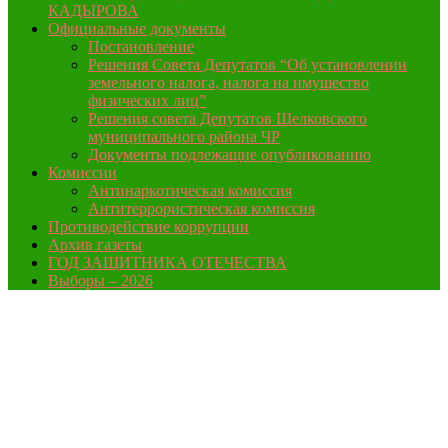
КАДЫРОВА
Официальные документы
Постановление
Решения Совета Депутатов “Об установлении
земельного налога, налога на имущество
физических лиц”
Решения совета Депутатов Шелковского
муниципального района ЧР
Документы подлежащие опубликованию
Комиссии
Антинаркотическая комиссия
Антитеррористическая комиссия
Противодействие коррупции
Архив газеты
ГОД ЗАЩИТНИКА ОТЕЧЕСТВА
Выборы – 2026