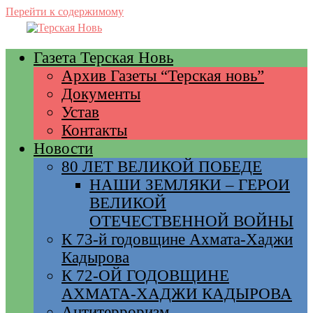
Перейти к содержимому
Газета Терская Новь
Архив Газеты “Терская новь”
Документы
Устав
Контакты
Новости
80 ЛЕТ ВЕЛИКОЙ ПОБЕДЕ
НАШИ ЗЕМЛЯКИ – ГЕРОИ
ВЕЛИКОЙ
ОТЕЧЕСТВЕННОЙ ВОЙНЫ
К 73-й годовщине Ахмата-Хаджи
Кадырова
К 72-ОЙ ГОДОВЩИНЕ
АХМАТА-ХАДЖИ КАДЫРОВА
Антитерроризм