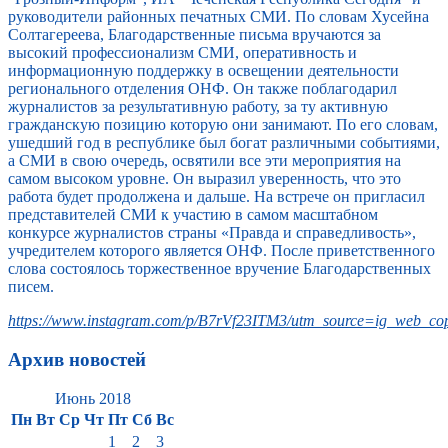
руководители районных печатных СМИ. По словам Хусейна
Солтагереева, Благодарственные письма вручаются за
высокий профессионализм СМИ, оперативность и
информационную поддержку в освещении деятельности
регионального отделения ОНФ. Он также поблагодарил
журналистов за результативную работу, за ту активную
гражданскую позицию которую они занимают. По его словам,
ушедший год в республике был богат различными событиями,
а СМИ в свою очередь, освятили все эти мероприятия на
самом высоком уровне. Он выразил уверенность, что это
работа будет продолжена и дальше. На встрече он пригласил
представителей СМИ к участию в самом масштабном
конкурсе журналистов страны «Правда и справедливость»,
учредителем которого является ОНФ. После приветственного
слова состоялось торжественное вручение Благодарственных
писем.
https://www.instagram.com/p/B7rVf23ITM3/utm_source=ig_web_cop
Архив новостей
Июнь 2018
Пн
Вт
Ср
Чт
Пт
Сб
Вс
1
2
3