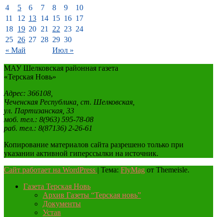
4
5
6
7
8
9
10
11
12
13
14
15
16
17
18
19
20
21
22
23
24
25
26
27
28
29
30
« Май
Июл »
МАУ Шелковская районная газета
«Терская Новь»
Адрес: 366108,
Чеченская Республика, ст. Шелковская,
ул. Партизанская, 33
моб. тел.: 8(963) 595-78-08
раб. тел.: 8(87136) 2-26-61
Копирование материалов сайта разрешено только при
указании активной гиперссылки на источник.
Сайт работает на WordPress
|
Тема:
FlyMag
от Themeisle.
Газета Терская Новь
Архив Газеты “Терская новь”
Документы
Устав