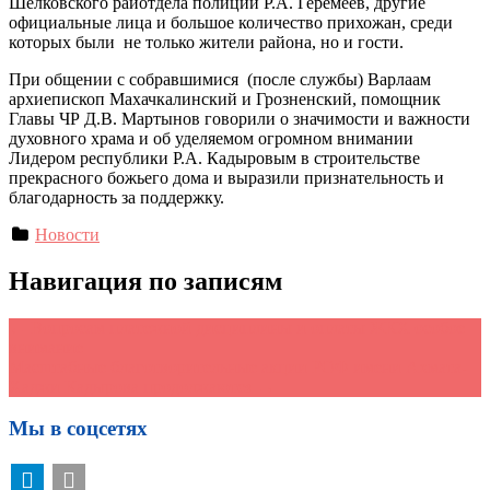
Шелковского райотдела полиции Р.А. Геремеев, другие
официальные лица и большое количество прихожан, среди
которых были не только жители района, но и гости.
При общении с собравшимися (после службы) Варлаам
архиепископ Махачкалинский и Грозненский, помощник
Главы ЧР Д.В. Мартынов говорили о значимости и важности
духовного храма и об уделяемом огромном внимании
Лидером республики Р.А. Кадыровым в строительстве
прекрасного божьего дома и выразили признательность и
благодарность за поддержку.
Новости
Навигация по записям
←
Вопросам платежной дисциплины и оплаты ЖКХ особое
внимание
Масштабные благотворительные акции РОФ имени Ахмата-
Хаджи Кадырова продолжаются
→
Мы в соцсетях