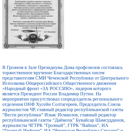
В Грозном в Зале Президиума Дома профсоюзов состоялась
торжественное вручение Благодарственных писем
представителям СМИ Чеченской Республики от Центрального
Исполкома Общероссийского Общественного движения
«Народный фронт «ЗА РОССИЮ», лидером которого
является Президент России Владимир Путин. На
мероприятии присутствовал сопредседатель регионального
отделения ОНФ Хусейн Солтагереев, Председатель Союза
журналистов ЧР, главный редактор республиканской газеты
“Вести республики” Ильяс Исмаилов, главный редактор
республиканской газеты “Даймохк” Бувайсар Шамсуддинов,
журналисты ЧГТРК “Грозный”, ГТРК “Вайнах”, ИА
“Грозный-Информ”, ИА “Чеченская Республика Сегодня” и