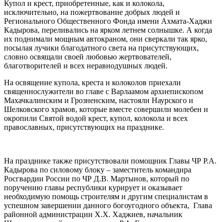
Купол и крест, приобретенные, как и колокола,
исключительно, на пожертвование добрых людей и
Регионального Общественного Фонда имени Ахмата-Хаджи
Кадырова, переливались на ярком летнем солнышке. А когда
их поднимали мощным автокраном, они сверкали так ярко,
посылая лучики благодатного света на присутствующих,
словно освящали своей любовью жертвователей,
благотворителей и всех неравнодушных людей.
На освящение купола, креста и колоколов приехали
священнослужители во главе с Варлаамом архиепископом
Махачкалинским и Грозненским, настояли Наурского и
Шелковского храмов, которые вместе совершили молебен и
окропили Святой водой крест, купол, колокола и всех
православных, присутствующих на празднике.
На празднике также присутствовали помощник Главы ЧР Р.А.
Кадырова по силовому блоку – заместитель командира
Росгвардии России по ЧР Д.В. Мартынов, который по
поручению главы республики курирует и оказывает
необходимую помощь строителям и другим специалистам в
успешном завершении данного богоугодного объекта, Глава
районной администрации Х.Х. Хаджиев, начальник