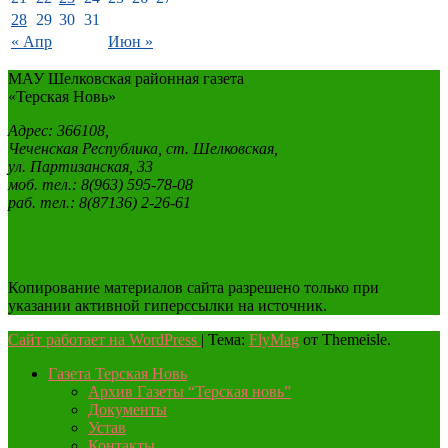
28
29
30
31
« Апр
Июн »
МАУ Шелковская районная газета
«Терская Новь»
Адрес: 366108,
Чеченская Республика, ст. Шелковская,
ул. Партизанская, 33
моб. тел.: 8(963) 595-78-08
раб. тел.: 8(87136) 2-26-61
Копирование материалов сайта разрешено только при
указании активной гиперссылки на источник.
Сайт работает на WordPress
|
Тема:
FlyMag
от Themeisle.
Газета Терская Новь
Архив Газеты “Терская новь”
Документы
Устав
Контакты