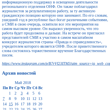
информационную поддержку в освещении деятельности
регионального отделения ОНФ. Он также поблагодарил
журналистов за результативную работу, за ту активную
гражданскую позицию которую они занимают. По его словам,
ушедший год в республике был богат различными событиями,
а СМИ в свою очередь, освятили все эти мероприятия на
самом высоком уровне. Он выразил уверенность, что это
работа будет продолжена и дальше. На встрече он пригласил
представителей СМИ к участию в самом масштабном
конкурсе журналистов страны «Правда и справедливость»,
учредителем которого является ОНФ. После приветственного
слова состоялось торжественное вручение Благодарственных
писем.
https://www.instagram.com/p/B7rVf23ITM3/utm_source=ig_web_cop
Архив новостей
Май 2018
Пн
Вт
Ср
Чт
Пт
Сб
Вс
1
2
3
4
5
6
7
8
9
10
11
12
13
14
15
16
17
18
19
20
21
22
23
24
25
26
27