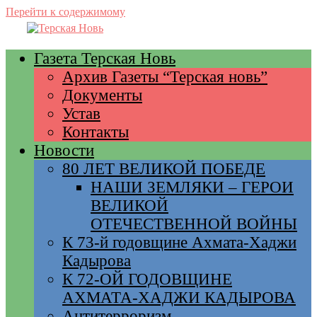
Перейти к содержимому
Газета Терская Новь
Архив Газеты “Терская новь”
Документы
Устав
Контакты
Новости
80 ЛЕТ ВЕЛИКОЙ ПОБЕДЕ
НАШИ ЗЕМЛЯКИ – ГЕРОИ
ВЕЛИКОЙ
ОТЕЧЕСТВЕННОЙ ВОЙНЫ
К 73-й годовщине Ахмата-Хаджи
Кадырова
К 72-ОЙ ГОДОВЩИНЕ
АХМАТА-ХАДЖИ КАДЫРОВА
Антитерроризм