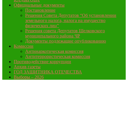
Официальные документы
Постановление
Решения Совета Депутатов “Об установлении
земельного налога, налога на имущество
физических лиц”
Решения совета Депутатов Шелковского
муниципального района ЧР
Документы подлежащие опубликованию
Комиссии
Антинаркотическая комиссия
Антитеррористическая комиссия
Противодействие коррупции
Архив газеты
ГОД ЗАЩИТНИКА ОТЕЧЕСТВА
Выборы – 2026