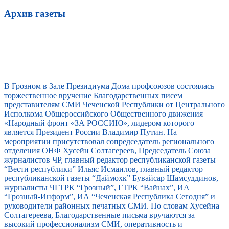
Архив газеты
В Грозном в Зале Президиума Дома профсоюзов состоялась
торжественное вручение Благодарственных писем
представителям СМИ Чеченской Республики от Центрального
Исполкома Общероссийского Общественного движения
«Народный фронт «ЗА РОССИЮ», лидером которого
является Президент России Владимир Путин. На
мероприятии присутствовал сопредседатель регионального
отделения ОНФ Хусейн Солтагереев, Председатель Союза
журналистов ЧР, главный редактор республиканской газеты
“Вести республики” Ильяс Исмаилов, главный редактор
республиканской газеты “Даймохк” Бувайсар Шамсуддинов,
журналисты ЧГТРК “Грозный”, ГТРК “Вайнах”, ИА
“Грозный-Информ”, ИА “Чеченская Республика Сегодня” и
руководители районных печатных СМИ. По словам Хусейна
Солтагереева, Благодарственные письма вручаются за
высокий профессионализм СМИ, оперативность и